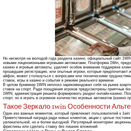
Но несмотря на молодой года раздела казино, официальный сайт 1WIN
новыми лицензионными игровыми автоматами. Платформа 1Win, предос
казино и игровые автоматы, уделяет особое внимание поддержке клиен
прошедшие регистрацию, или опытные игроки, которые предпочитают и
айфон, может столкнуться с вопросами или техническими трудностям
ставок, игры в казино и события в режиме реального времени.
В целом букмекер 1WIN неплохо зарекомендовал себя на рынке азартн
ставок на спорт. Ради поощрения игроков предусмотрены приятные бон
1WIN, администрация решила формировать раздел онлайн-казино. Поэ
спорт, но и играть в огромное количество игровых автоматов (казино п
Такое Зеркало 1win Особенности Альт
Один изо важных моментов, который привлекает пользователей к 1win
Приветственный награда ради новых клиентов, акции с целью постоянн
увлекательной, но и более выгодной. Регулярный мониторинг акционн
фриспины или сделать ставку без лишних вложений.