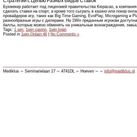
Стратегии с Целью Разных Видов Ставок
Букмекер работает под лицензией правительства Кюрасао, а компания-
сделать ставки на спорт, а кроме того сыграть в казино или покер о
провайдеров игр, таких как Big Time Gaming, EvoPlay, Microgaming и P
разнообразные игры с дилерами. На 1Win преданным игрокам доступна
баллы, которые можно обменять на уникальные вознаграждения, завы
Tags:
1 win
,
1win casino
,
1win login
Posted in
1win Onlain 46
|
No Comments »
Mediklus ∼ Seminarielaan 17 ∼ 4741DL ∼ Hoeven ∼ ∼
info@mediklus.nl