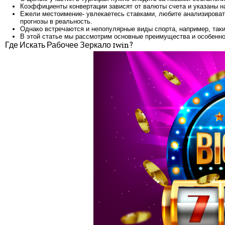
Коэффициенты конвертации зависят от валюты счета и указаны н
Ежели местоимение- увлекаетесь ставками, любите анализироват
прогнозы в реальность.
Однако встречаются и непопулярные виды спорта, например, такие
В этой статье мы рассмотрим основные преимущества и особенно
Где Искать Рабочее Зеркало 1win?