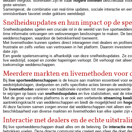
wedden vergroot. Bovendien zijn er vaak
hogere limieten
beschikbaar voor 
grote winsten.
Samengevat, de combinatie van real-time updates, sociale interactie en 
onmiskenbare favoriet onder gokkers wereldwijd.
Snelheidsupdates en hun impact op de spe
Snelheidsupdates spelen een cruciale rol in de wereld van live sportwedden
time informatie ontvangen om weloverwogen beslissingen te maken. De besc
weddenschappen, waardoor de betrokkenheid toeneemt.
Met livemethoden kunnen spelers direct interageren met dealers en profiter
frustratie en zelfs verlies van vertrouwen in het platform. Daarom investeren
date zijn.
Een goede spelerservaring is afhankelijk van deze snelheidsupdates. Ze zo
live wedstrijd, soepel en zonder haperingen verloopt. Dit verhoogt niet all
toekomstige weddenschappen.
Meerdere markten en livemethoden voor 
Bij
live sportweddenschappen
is de keuze aan markten essentieel voor ee
wedstrijduitslagen, doelpunten en zelfs specifieke acties binnen de wedstrij
De
livemethoden
variëren van traditionele inzetten tot meer geavanceerde 
te wijzigen op basis van
snelheidsupdates
en live statistieken, wat de int
Met de groei van online platforms is er ook een verbeterde
streaming kwali
aantrekkingskracht van weddenschappen en biedt de mogelijkheid om
hoge
Al deze factoren samen zorgen ervoor dat weddenschappen niet alleen een
beschikbaarheid van diverse markten en livemethoden kan elke speler zijn 
Interactie met dealers en de echte uitstral
Bij live sportweddenschappen draait alles om de beleving. De
interactie me
betrokken voelen. Deze directe communicatie creëert een sfeer die doet den