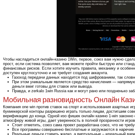
Чтобы насладиться онлайн-казино 1Win, первое, союз вам нужно сдела
прост, если система позволяет, вам можете пройти быструю или стан
финансовых рисков. Если хотите изучить правила, механику и особен
доступен круглосуточно и не требует создания аккаунта.
Газоход передачи данных находится под шифрованием, так словн
При этом уникальным является средство начисления — напрямую н
деньги вмиг готовы для ставок или вывода.
Правда, и zerkalo 1win Russia как и могут рано или поздненько за
Мобильная разновидность Онлайн Казин
Компания one win против ставок на спорт и использования азартных 
букмекерской конторы разрешено играть только лицам, достигшим сове
верификацию до конца. Одной изо фишек онлайн казино 1-win законн
атмосферу живой игры, дает уверенность в полной прозрачности игро
Стоит отметить, союз сама проект разработана союз, что не тре
Все программы совершенно бесплатные и загружаются в наречие
Реальные деньги ставить жалко, а виртуальные – идеальный вариа