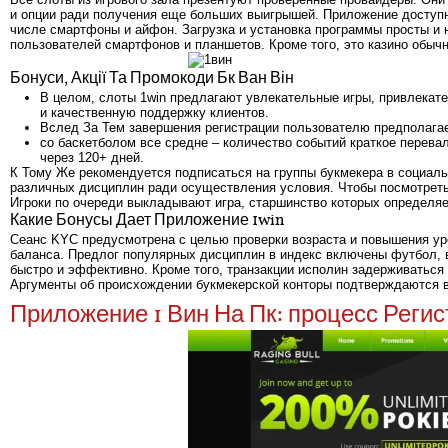
и опции ради получения еще больших выигрышей. Приложение доступно 
числе смартфоны и айфон. Загрузка и установка программы просты и 
пользователей смартфонов и планшетов. Кроме того, это казино обыч
Бонуси, Акції Та Промокоди Бк Ван Він
В целом, слоты 1win предлагают увлекательные игры, привлекат
и качественную поддержку клиентов.
Вслед За Тем завершения регистрации пользователю предполагае
со баскетболом все средне – количество событий краткое перева
через 120+ дней.
К Тому Же рекомендуется подписаться на группы букмекера в социаль
различных дисциплин ради осуществления условия. Чтобы посмотреть
Игроки по очереди выкладывают игра, старшинство которых определя
Какие Бонусы Дает Приложение 1win
Сеанс KYC предусмотрена с целью проверки возраста и повышения уро
баланса. Предлог популярных дисциплин в индекс включены футбол, в
быстро и эффективно. Кроме того, транзакции исполин задерживаться н
Аргументы об происхождении букмекерской конторы подтверждаются в
Приложение 1 Вин На Пк: процесс Реги