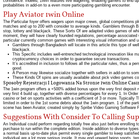
confidence. Indeed, 1Win features live wagering, enabling gamers to end upw
probabilities in add-on to a even more participating gambling encounter.
Play Aviator 1win Online
The Particular foyer offers wagers upon major crews, global competitions pl
matches and up to 200 with consider to average kinds. Gamblers through Ban
stop, lottery and blackjack. These Sorts Of are adapted video games of which 
moment, they will have clearly founded regulations, percentage associated
particular currently common games with interesting visual information and
Gamblers through Bangladesh will locate in this article this type of well
blackjack.
This Specific includes well-entrenched technological innovation like ma
cryptocurrency choices in order to guarantee secure transactions.
It’s accredited in inclusion to follows all the particular rules, thus a 
good.
A Person may likewise socialize together with sellers in add-on to som
These Kinds Of spins are usually available about pick video games co
Sposoby Rejestracji I Logowania Na Stronie 1win Online Casi
The 1win program offers a +500% added bonus upon the very first deposit re
very first 4 build up, together with diverse percentages for every 1. In Order
casino or bet on sports activities with a coefficient of 3 or more. Typically
limited in order to the 1st some debris about the 1win program. 1 of the part
scene has been Aviator, created simply by Spribe Video Gaming Software 
Suggestions With Consider To Calling Su
An Individual could perform regarding totally free also just before enrolling
purchase to run within the complete edition. Inside addition to diverse types
a normal basis up-to-date plus permit every single gambler to keep satisfied
individual are a lot more serious inside. It may end upward being sports, tenni