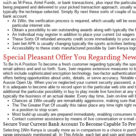
such as M-Pesa, Airtel Funds, or bank transactions, plus input the particul
being prepared and delivered to your picked transaction approach, usually w
typically the technique selected. Simply By next these sorts of couple of sug
bank account.
At 1Win, the verification process is required, which usually will be e
particular internet site.
Obtain a possibility to win outstanding awards along with typically the 
An Individual may register in addition to place your current 1st wagers
These Sorts Of refunded amounts credit score immediately to your acc
1win bet APK is usually changing typically the sports activities bettin
Accessibility to these stats manufactured possible by 1win Kenya log
Special Pleasant Offer You Regarding New
To Be In A Position To become a fresh customer regarding typically the sport
email adress and and so forth. Sure, 1win requires extensive measures to b
which include sophisticated encryption technology, two-factor authenticatio
offers betting opportunities about units, details, or serve accuracy. Notabl
Aussie Open Up. When you’ve neglected your current security password, a
It is adequate to become able to record upon to the particular web site and t
additional the particular possibility in buy to play inside live function at an
typically the business of an actual dealer. Every day time, 1win on-line will
Chances at 1Win usually are remarkably aggressive, making sure that w
The The Greater Part Of usually this takes place any time right right 
in a position to stop scam.
Most build up usually are prepared immediately, enabling consumers t
Contact customer assistance by means of live conversation or e-mail 
Secure Your Current Bank Account To Become Capable To Pre
Selecting 1Win Kenya is usually more as in comparison to a choice in purcha
range previously mentioned all. In This Article, each bet and spin and rewri