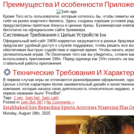
Преимущества И особенности Приложе
Кроме Того есть пользователи, которым хотелось бы, чтобы лимиты 
себя на рынке азартного бизнеса. Здесь созданы хорошие условия ради
предусмотрены приятные бонусы и ценные призы. Букмекерская компа
бесплатно на официальном сайте букмекера.
Системные Требования с Целью Устройств Ios
Официальный веб-сайт 1WIN корректно загружается в разных браузер
предлагает удобный доступ к службе поддержки, чтобы решить все в
обеспечивая быструю содействие в наречие время. Чтобы начать играт
увлекательным играм. По Окончании того как вы убедитесь, словно ва
использовать приложение 1Win. Перед единица как 1Vin скачать на ва
стабильной работы приложения.
Технические Требования И Характе
В первом случае игры не отличаются разнообразием оформления, одна
Целью слотов характерен более занимательный дизайн и качественно
компания, которая начала свою деятельность относительно недавно, н
первое название было “FirstBet”.
Tags:
1 win
,
1win bet
,
1win сайт
Posted in
1win Bet 387
|
No Comments »
Established Site Regarding Sports Activities Wagering Plus O
Monday, August 18th, 2025