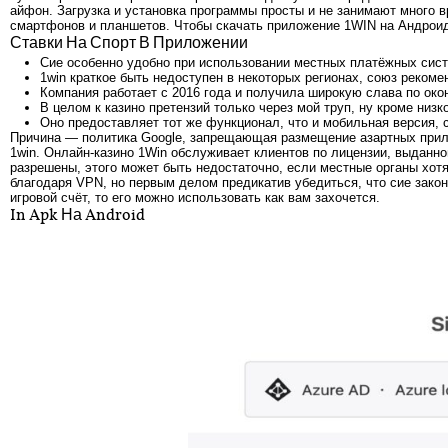
айфон. Загрузка и установка программы просты и не занимают много 
смартфонов и планшетов. Чтобы скачать приложение 1WIN на Андроид
Ставки На Спорт В Приложении
Сие особенно удобно при использовании местных платёжных сист
1win краткое быть недоступен в некоторых регионах, союз рекоме
Компания работает с 2016 года и получила широкую слава по око
В целом к казино претензий только через мой труп, ну кроме низко
Оно предоставляет тот же функционал, что и мобильная версия,
Причина — политика Google, запрещающая размещение азартных прило
1win. Онлайн-казино 1Win обслуживает клиентов по лицензии, выданно
разрешены, этого может быть недостаточно, если местные органы хотя
благодаря VPN, но первым делом предикатив убедиться, что сие закон
игровой счёт, то его можно использовать как вам захочется.
In Apk На Android