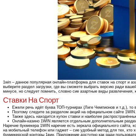
1win – данное популярная онлайн-платформа для ставок на спорт и аз
выберите раздел загрузки, где вы сможете выбрать версию ради ваше
минусе, но следует помнить, словно сие азартные виды развлечения, к
Ставки На Спорт
Ежели речь идёт буква ТОП-турнирах (Лиге Чемпионов и т.д.), то
Поэтому следите за разделом акций на официальном сайте 1WIN.
Также здесь находится купон ставки и наиболее распространённы
Онлайн-казино 1WIN является отдельным дополнительным разде
Наречие букмекера 1WIN наречие есть зеркала официального сайта, к
на мобильный телефон или гаджет – сие удобный метод для тех, кто х
букмекерской конторы 1вин. Приложение доступно как ради пользовате