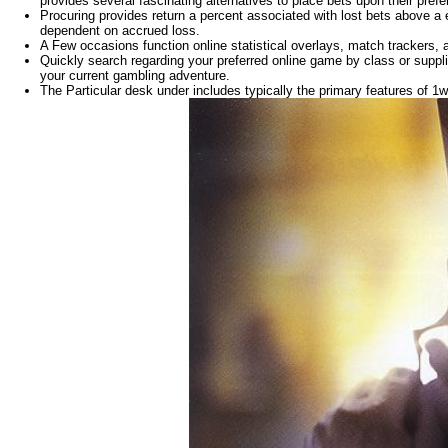
provides several fascinating alternatives to place bets upon their prefe
Procuring provides return a percent associated with lost bets above a 
dependent on accrued loss.
A Few occasions function online statistical overlays, match trackers
Quickly search regarding your preferred online game by class or supplier
your current gambling adventure.
The Particular desk under includes typically the primary features of 1