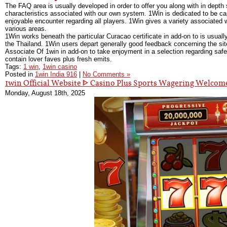
The FAQ area is usually developed in order to offer you along with in depth so
characteristics associated with our own system. 1Win is dedicated to be c
enjoyable encounter regarding all players. 1Win gives a variety associated
various areas.
1Win works beneath the particular Curacao certificate in add-on to is usual
the Thailand. 1Win users depart generally good feedback concerning the sit
Associate Of 1win in add-on to take enjoyment in a selection regarding sa
contain lover faves plus fresh emits.
Tags:
1 win
,
1win casino
Posted in
1win India 916
|
No Comments »
1win Official Website ᐈ Casino Plus Sports Wagering Welco
Monday, August 18th, 2025