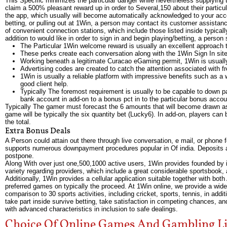
This Specific minimizes the particular danger while nevertheless supplying
claim a 500% pleasant reward up in order to Several,150 about their particula
the app, which usually will become automatically acknowledged to your acco
betting, or pulling out at 1Win, a person may contact its customer assistan
of convenient connection stations, which include those listed inside typica
addition to would like in order to sign in and begin playing/betting, a person
The Particular 1Win welcome reward is usually an excellent approach to
These perks create each conversation along with the 1Win Sign In site a
Working beneath a legitimate Curacao eGaming permit, 1Win is usuall
Advertising codes are created to catch the attention associated with 
1Win is usually a reliable platform with impressive benefits such as a 
good client help.
Typically The foremost requirement is usually to be capable to down pa
bank account in add-on to a bonus pct in to the particular bonus accou
Typically The gamer must forecast the 6 amounts that will become drawn as ea
game will be typically the six quantity bet (Lucky6). In add-on, players can bet
the total.
Extra Bonus Deals
A Person could attain out there through live conversation, e mail, or phone 
supports numerous downpayment procedures popular in Of india. Deposits are 
postpone.
Along With over just one,500,1000 active users, 1Win provides founded by i
variety regarding providers, which include a great considerable sportsbook
Additionally, 1Win provides a cellular application suitable together with bo
preferred games on typically the proceed. At 1Win online, we provide a wide 
comparison to 30 sports activities, including cricket, sports, tennis, in ad
take part inside survive betting, take satisfaction in competing chances, 
with advanced characteristics in inclusion to safe dealings.
Choice Of Online Games And Gambling L