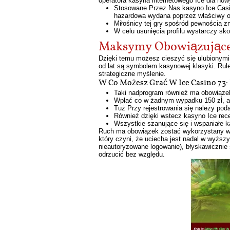
operatora kasyna internetowego Ice dla now
Stosowane Przez Nas kasyno Ice Casi
hazardowa wydana poprzez właściwy o
Miłośnicy tej gry spośród pewnością z
W celu usunięcia profilu wystarczy sk
Maksymy Obowiązujące
Dzięki temu możesz cieszyć się ulubionymi 
od lat są symbolem kasynowej klasyki. Rule
strategiczne myślenie.
W Co Możesz Grać W Ice Casino 73:
Taki nadprogram również ma obowiązek
Wpłać co w żadnym wypadku 150 zł, a
Tuż Przy rejestrowania się należy pod
Również dzięki wstecz kasyno Ice rece
Wszystkie szanujące się i wspaniałe 
Ruch ma obowiązek zostać wykorzystany w 
który czyni, że uciecha jest nadal w wyższy
nieautoryzowane logowanie), błyskawicznie 
odrzucić bez względu.