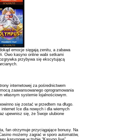
dokąd emocje sięgają zenitu, a zabawa
eń. Owo kasyno online wabi setkami
rozgrywka przybywa się ekscytującą
arcianych.
strony internetowej za pośrednictwem
a pomocą zaawansowanego oprogramowania
ym własnym systemie lojalnościowym.
powinno się zostać w przedtem na długo.
internet Ice dla nowych i dla wiernych
az upewnisz się, że Swoje ulubione
ta, fan otrzymuje przyciągające bonusy. Na
e Casino możemy zagrać w sporo automatów,
bawy kasynowe w trybie “Kasyno live”.