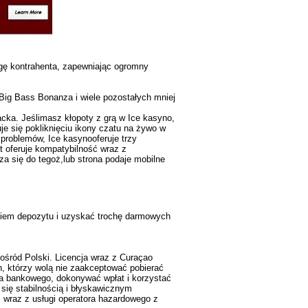
ugę kontrahenta, zapewniając ogromny
Big Bass Bonanza i wiele pozostałych mniej
acka. Jeślimasz kłopoty z grą w Ice kasyno,
je się pokliknięciu ikony czatu na żywo w
problemów, Ice kasynooferuje trzy
 oferuje kompatybilność wraz z
a się do tegoż,lub strona podaje mobilne
rakiem depozytu i uzyskać trochę darmowych
śród Polski. Licencja wraz z Curaçao
ch, którzy wolą nie zaakceptować pobierać
ta bankowego, dokonywać wpłat i korzystać
się stabilnością i błyskawicznym
wraz z usługi operatora hazardowego z