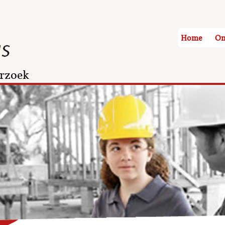
Home
On
rzoek