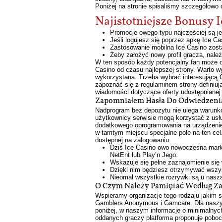
Poniżej na stronie spisaliśmy szczegółowo
Najistotniejsze Bonusy I
Promocje owego typu najczęściej są j
Jeśli logujesz się poprzez apkę Ice C
Zastosowanie mobilna Ice Casino zos
Żeby założyć nowy profil gracza, należy
W ten sposób każdy potencjalny fan może o
Casino od czasu najlepszej strony. Warto w
wykorzystana. Trzeba wybrać interesującą 
zapoznać się z regulaminem strony definiuj
wiadomości dotyczące oferty udostępnianej
Zapomniałem Hasła Do Odwiedzeni
Nadprogram bez depozytu nie ulega warunk
użytkownicy serwisie mogą korzystać z usł
dodatkowego oprogramowania na urządzenie
w tamtym miejscu specjalne pole na ten cel
dostępnej na zalogowaniu.
Dziś Ice Casino owo nowoczesna marka
NetEnt lub Play’n Jego.
Wskazuje się pełne zaznajomienie się
Dzięki nim będziesz otrzymywać wszyst
Nieomal wszystkie rozrywki są u nasz
O Czym Należy Pamiętać Według Za
Wspieramy organizacje tego rodzaju jakim 
Gamblers Anonymous i Gamcare. Dla naszyc
poniżej, w naszym informacje o minimalnyc
oddanych graczy platforma proponuje pobocz