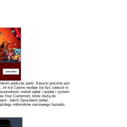
nikom podczas partii. Kasyno pozorne jest
je, że Ice Casino wydaje się być zawsze w
óżnorodność metod wpłat i wypłat i system
ow Your Customer), które służą do
sowym. Jakim Sposobem widać,
 każdego miłośników sieciowego hazardu.