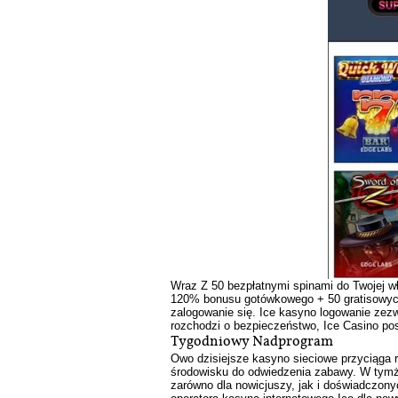
Wraz Z 50 bezpłatnymi spinami do Twojej wł
120% bonusu gotówkowego + 50 gratisowych s
zalogowanie się. Ice kasyno logowanie zezwa
rozchodzi o bezpieczeństwo, Ice Casino pos
Tygodniowy Nadprogram
Owo dzisiejsze kasyno sieciowe przyciąga
środowisku do odwiedzenia zabawy. W tymże
zarówno dla nowicjuszy, jak i doświadczony