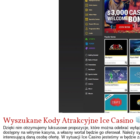
Wyszukane Kody Atrakcyjne Ice Casino
Dzięki nim otrzymujemy luksusowe propozycje, które można odebrać wyłącz
dostępny na witrynie kasyna, a własny wortal będzie go oferował. Należy
interesującą daną osobę ofertę. W sytuacji Ice Casino jesteśmy w będzie 