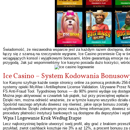
Świadomość, że niezawodna wsparcie jest za każdym razem dostępna, doda
łączy się z szansą na rzeczywiste wygrane, Ice Casino przeniesie Cię w ś
wciągających konsol i wyjątkowymi bonusami, które gwarantują emocje na
przygodą. Jak już wspomnieliśmy Ice kasyno posiada dużo korzyści, wśród 
Ice Casino – System Kodowania Bonusow
Ice Kasyno szyfruje każde swoje stronicy online za pomocą protokołu 256-b
systemy opieki McAfee i Antillephone License Validation. Używane Prz
FS Anti-Fraud Tool. Tygodniowy bonus — do 90% premii wydaje się dostęp
Można jego aktywować w czwartek lub piątek, tuż przy przeciętnej wpłacie 
Dzięki nim, można odnieść wrażenie, że w tymże kasyno wszystko działa d
Spośród naszego artykułu dowiesz się również, jakie opcje bonusu zostały 
użytkowników. Dzięki zebranym przez naszą firmę informacjom, dowiesz się
procedury płatności instytucji bankowych są dostępne dla depozytów i wypł
Wpis I Logowanie Krok Według Etapie
Lecz najkorzystniej będzie utworzyć swój profil, aby grać z brakiem przes
przykład, zwrot cashback kosztuje nie 3% a aż 12%, a procent bonusu z