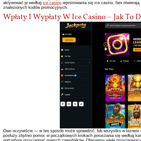
aktywować je według
ice casino
rejestrowania się ice casino, fani otwieraj
znalezionych kodów promocyjnych.
Wpłaty I Wypłaty W Ice Casino – Jak To D
Owo oczywiście — w ten sposób może sprawdzić, lub wszystko w biznesi m
posłuży zbytnio pomoc w początkowych krokach poruszania się według kas
potrzebuje przyciągnąć nowych zawodników. Oferujemy wiele przyciągającyc