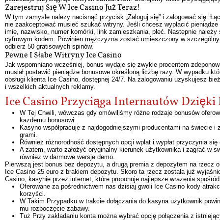
Zarejestruj Się W Ice Casino Już Teraz!
W tym zamysle należy nacisnąć przycisk „Zaloguj się” i zalogować się. Łąc
nie zaakceptować musieć szukać witryny. Jeśli chcesz wypłacić pieniądze 
imię, nazwisko, numer komórki, link zamieszkania, płeć. Następnie należ
cyfrowym kodem. Powinien mężczyzna zostać umieszczony w szczególnym ok
odbierz 50 gratisowych spinów.
Pewne I Słabe Witryny Ice Casino
Jak wspomniano wcześniej, bonus wydaje się zwykle procentem zdeponowan
musiał postawić pieniądze bonusowe określoną liczbę razy. W wypadku kt
obsługi klienta Ice Casino, dostępnej 24/7. Na zalogowaniu uzyskujesz bi
i wszelkich aktualnych reklamy.
Ice Casino Przyciąga Internautów Dzię
W Tej Chwili, wówczas gdy omówiliśmy różne rodzaje bonusów oferow
każdemu bonusowi.
Kasyno współpracuje z najdogodniejszymi producentami na świecie i 
grami.
Również różnorodność dostępnych opcji wpłat i wypłat przyczynia się 
A zatem, warto założyć oryginalny kierunek użytkownika i zagrać w sw
również w darmowe wersje demo.
Pierwszą jest bonus bez depozytu, a drugą premia z depozytem na rzecz o
Ice Casino 25 euro z brakiem depozytu. Skoro ta rzecz została już wyjaśni
Casino, kasynie przez internet, które proponuje najlepsze wrażenia spośró
Oferowane za pośrednictwem nas dzisiaj gwoli Ice Casino kody atrakc
korzyści.
W Takim Przypadku w trakcie dołączania do kasyna użytkownik powini
mu rozpoczęcie zabawy.
Tuż Przy zakładaniu konta można wybrać opcję połączenia z istnieją