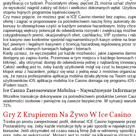
gratyfikacyj co tydzień. Pozostałymi słowy, pięćset ZŁ można uznać zbyt
że wysokość nagród zależy od ilości i wielkości dokonanych wpłat. Użytkown
stopniu hojnych programów lojalnościowych.
Czy masz pojęcie, że możesz grać w ICE Casino również bez zapisu, zupeł
ofertę i zagrać w proponowane za pośrednictwem naszej firmy automaty do 
bonusy to obowiązkowa część w każdym serwisie hazardowym, który chce 
zapewniają większy potencjał do odwiedzenia rozrywki i zwiększają możliwo
cotygodniowych premii, okazjonalnych ofert, cashbacku, VIP systemu i r
Ice kasyno owo konkretne spośród najznamienitszych kasyn online na bran
być pewnym i legalnym kasynem z licencją hazardową regulowaną przez rzą
brać udział t równych turniejach habgier i loteriach.
Kiedy uznasz, że wyczerpałeś już każde możliwości, jakie zapewnia darmo
dostępny po zapisu konta. Przemowa w tym miejscu o każdego bonusach na
kliknięć, aby otrzymać dostęp do odwiedzenia jednej z najbardziej innowac
Całość według jest to, żeby każdy użytkownik mógł się czuć tu bezpieczni
kłopot wraz z hazardem, połącz się wraz z jedną wraz z mnóstwo organiz
się, że nasza profesjonalna aplikacja mobilna działa płynnie na Twoim ur
użytkowników iOS aplikacja mobilna Ice Casino domaga się programu iOS 
iPodem touch.
Ice Casino Zastosowanie Mobilna – Najważniejsze Informacj
Wszelkie transakcje dokonywane za pośrednictwem produktów Lemon Casino
wiadomości osobowe i pieniężne są zawsze bezpieczne. W sytuacji warunkó
71%.
Gry Z Krupierem Na Żywo W Ice Casino
Trzeba po prostu zarejestrować profil, dokonać ICE Casino logowanie prze
Postaraliśmy się, żeby każde instrukcje były w jaki sposób w największym
bonusów. Jeśli otrzymałeś od czasu naszą firmę (lub w odmienny sposób)
pora, żeby go wykorzystać. Możesz jest to zrobić na kilkanaście różnych s