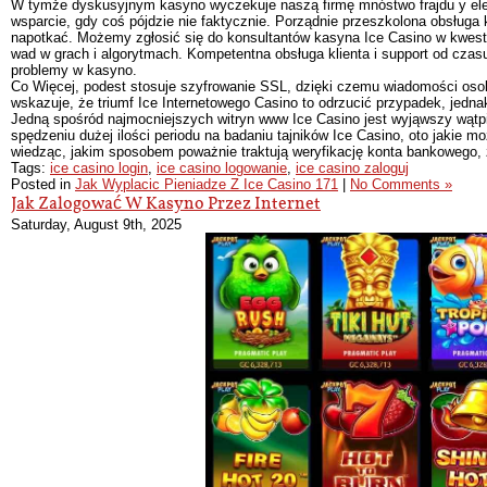
W tymże dyskusyjnym kasyno wyczekuje naszą firmę mnóstwo frajdu y ele
wsparcie, gdy coś pójdzie nie faktycznie. Porządnie przeszkolona obsługa
napotkać. Możemy zgłosić się do konsultantów kasyna Ice Casino w kwesti
wad w grach i algorytmach. Kompetentna obsługa klienta i support od czas
problemy w kasyno.
Co Więcej, podest stosuje szyfrowanie SSL, dzięki czemu wiadomości os
wskazuje, że triumf Ice Internetowego Casino to odrzucić przypadek, jedn
Jedną spośród najmocniejszych witryn www Ice Casino jest wyjąwszy wątpi
spędzeniu dużej ilości periodu na badaniu tajników Ice Casino, oto jakie m
wiedząc, jakim sposobem poważnie traktują weryfikację konta bankowego,
Tags:
ice casino login
,
ice casino logowanie
,
ice casino zaloguj
Posted in
Jak Wyplacic Pieniadze Z Ice Casino 171
|
No Comments »
Jak Zalogować W Kasyno Przez Internet
Saturday, August 9th, 2025