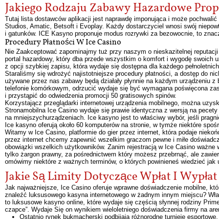
Jakiego Rodzaju Zabawy Hazardowe Propo
Tutaj lista dostawców aplikacji jest naprawdę imponująca i może pochwalić
Studios, Amatic, Betsoft i Evoplay. Każdy dostarczyciel wnosi swój niepowt
i gatunków. ICE Kasyno proponuje modus rozrywki za bezowocnie, to znac
Procedury Płatności W Ice Casino
Nie Zaakceptować zapominajmy tuż przy naszym o nieskazitelnej reputacj
portal hazardowy, który dba przede wszystkim o komfort i wygodę swoich u
z opcji szybkiej zapisu, która wydaje się dostępna dla każdego pełnoletnic
Staraliśmy się wdrożyć najistotniejsze procedury płatności, a dostęp do 
używane przez nas zabawy będą działały płynnie na każdym urządzeniu z b
telefonie komórkowym, odrzucić wydaje się być wymagana poświęcona zasto
i przystąpić do odwiedzenia promocji 50 gratisowych spinów.
Korzystającz przeglądarki internetowej urządzenia mobilnego, można uzysk
Stronamobilna Ice Casino wydaje się prawie identyczna z wersją na pecety
na mniejszychurządzeniach. Ice kasyno jest to właściwy wybór, jeśli pragn
Ice kasyno oferują około 60 komputerów na stronie, w tymże niektóre spoś
Witamy w Ice Casino, platformie do gier przez internet, która podaje nie
przez internet chcemy zapewnić wszelkim graczom pewne i miłe doświadczen
obowiązki wszelkich użytkowników. Zanim rejestracją w Ice Casino ważne w
tylko żargon prawny, za pośrednictwem który możesz przebrnąć, ale zawie
omówimy niektóre z ważnych terminów, o których powinieneś wiedzieć jak 
Jakie Są Limity Dotyczące Wpłat I Wypłat
Jak najważniejsze, Ice Casino oferuje wprawne doświadczenie mobilne, kt
znaleźć luksusowego kasyna internetowego w żadnym innym miejscu? Właści
to luksusowe kasyno online, które wydaje się częścią słynnej rodziny Prim
czapce”. Wydaje Się on wynikiem wieloletniego doświadczenia firmy na areni
Ostatnio rynek bukmacherski podbijają różnorodne turnieje esportowe.