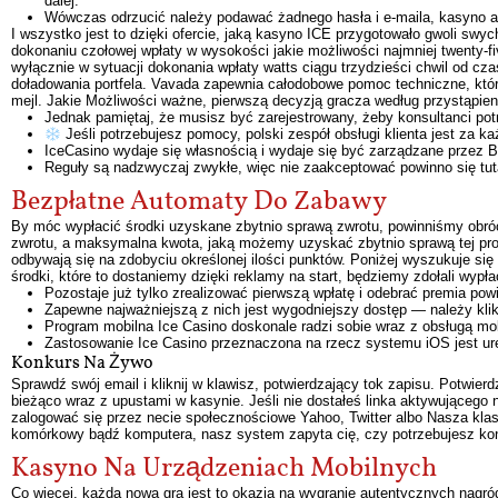
dalej.
Wówczas odrzucić należy podawać żadnego hasła i e-maila, kasyno au
I wszystko jest to dzięki ofercie, jaką kasyno ICE przygotowało gwoli sw
dokonaniu czołowej wpłaty w wysokości jakie możliwości najmniej twenty-fi
wyłącznie w sytuacji dokonania wpłaty watts ciągu trzydzieści chwil od czas
doładowania portfela. Vavada zapewnia całodobowe pomoc techniczne, któ
mejl. Jakie Możliwości ważne, pierwszą decyzją gracza według przystąpieni
Jednak pamiętaj, że musisz być zarejestrowany, żeby konsultanci potra
Jeśli potrzebujesz pomocy, polski zespół obsługi klienta jest za 
IceCasino wydaje się własnością i wydaje się być zarządzane przez Br
Reguły są nadzwyczaj zwykłe, więc nie zaakceptować powinno się tut
Bezpłatne Automaty Do Zabawy
By móc wypłacić środki uzyskane zbytnio sprawą zwrotu, powinniśmy obróc
zwrotu, a maksymalna kwota, jaką możemy uzyskać zbytnio sprawą tej pr
odbywają się na zdobyciu określonej ilości punktów. Poniżej wyszukuje si
środki, które to dostaniemy dzięki reklamy na start, będziemy zdołali wypła
Pozostaje już tylko zrealizować pierwszą wpłatę i odebrać premia powi
Zapewne najważniejszą z nich jest wygodniejszy dostęp — należy kli
Program mobilna Ice Casino doskonale radzi sobie wraz z obsługą mobi
Zastosowanie Ice Casino przeznaczona na rzecz systemu iOS jest ur
Konkurs Na Żywo
Sprawdź swój email i kliknij w klawisz, potwierdzający tok zapisu. Potwi
bieżąco wraz z upustami w kasynie. Jeśli nie dostałeś linka aktywującego
zalogować się przez necie społecznościowe Yahoo, Twitter albo Nasza klas
komórkowy bądź komputera, nasz system zapyta cię, czy potrzebujesz ko
Kasyno Na Urządzeniach Mobilnych
Co więcej, każda nowa gra jest to okazja na wygranie autentycznych nagr