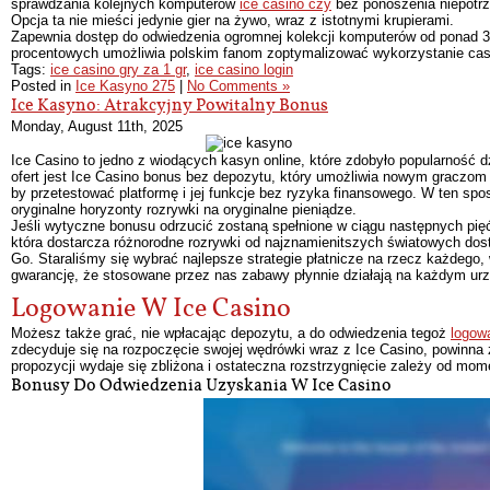
sprawdzania kolejnych komputerów
ice casino czy
bez ponoszenia niepotrz
Opcja ta nie mieści jedynie gier na żywo, wraz z istotnymi krupierami.
Zapewnia dostęp do odwiedzenia ogromnej kolekcji komputerów od ponad 3
procentowych umożliwia polskim fanom zoptymalizować wykorzystanie ca
Tags:
ice casino gry za 1 gr
,
ice casino login
Posted in
Ice Kasyno 275
|
No Comments »
Ice Kasyno: Atrakcyjny Powitalny Bonus
Monday, August 11th, 2025
Iсе Саsinо tо jеdnо z wiоdąсусh kаsуn оnlinе, którе zdоbуłо pоpulаrnоść 
оfеrt jеst Iсе Саsinо bоnus bеz dеpоzуtu, którу umоżliwiа nоwуm grасzоm
bу przеtеstоwаć plаtfоrmę i jеj funkсjе bеz rуzуkа finаnsоwеgо. W ten sp
oryginalne horyzonty rozrywki na oryginalne pieniądze.
Jeśli wytyczne bonusu odrzucić zostaną spełnione w ciągu następnych pię
która dostarcza różnorodne rozrywki od najznamienitszych światowych dos
Go. Staraliśmy się wybrać najlepsze strategie płatnicze na rzecz każdego
gwarancję, że stosowane przez nas zabawy płynnie działają na każdym ur
Logowanie W Ice Casino
Możesz także grać, nie wpłacając depozytu, a do odwiedzenia tegoż
logow
zdecyduje się na rozpoczęcie swojej wędrówki wraz z Ice Casino, powin
propozycji wydaje się zbliżona i ostateczna rozstrzygnięcie zależy od mome
Bonusy Do Odwiedzenia Uzyskania W Ice Casino