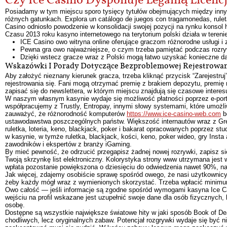
Czy Ice Casino Dysponuje Legalną Licenc
Posiadamy w tym miejscu sporo tysięcy tytułów obejmujących między inny
różnych gatunkach. Explora un catálogo de juegos con tragamonedas, ruleta 
Casino odniosło powodzenie w konsolidacji swojej pozycji na rynku konsol 
Czasu 2013 roku kasyno internetowego na terytorium polski działa w tereni
ICE Casino owo witryna online oferujące graczom różnorodne usługi 
Pewna gra owo najważniejsze, o czym trzeba pamiętać podczas rozryw
Dzięki wstecz gracze wraz z Polski mogą łatwo uzyskać konieczne dan
Wskazówki I Porady Dotyczące Bezproblemowej Rejestrowan
Aby założyć nieznany kierunek gracza, trzeba kliknąć przycisk “Zarejestr
rejestrowania się. Fani mogą otrzymać premię z brakiem depozytu, premię 
zapisać się do newslettera, w którym miejscu znajdują się czasowe intere
W naszym własnym kasynie wydaje się możliwość płatności poprzez e-portfele
współpracujemy z Trustly, Entropay, innymi słowy systemami, które umożli
zauważyć, że różnorodność komputerów
https://www.ice-casino-web.com
b
ustawodawstwa poszczególnych państw. Większość internautów wraz z Gre
ruletka, loteria, keno, blackjack, poker i bakarat opracowanych poprzez s
w kasynie, w tymże ruletka, blackjack, kości, keno, poker wideo, gry Insta 
zawodników i ekspertów z branży iGaming.
By mieć pewność, że odrzucić przegapisz żadnej nowej rozrywki, zapisz s
Twoją skrzynkę list elektroniczny. Kolorystyka strony www utrzymana jest 
wpłata pozostanie powiększona o dziesięciu do odwiedzenia nawet 90%, na
Jak więcej, zdajemy osobiście sprawę spośród owego, że nasi użytkownicy 
żeby każdy mógł wraz z wymienionych skorzystać. Trzeba wpłacić minimum 
Owo całość — jeśli informacje są zgodne spośród wymogami kasyna Ice Ca
wejściu na profil wskazane jest uzupełnić swoje dane dla osób fizycznych,
osobę.
Dostępne są wszystkie największe światowe hity w jaki sposób Book of Dea
chodliwych, lecz oryginalnych zabaw. Potencjał rozgrywki wydaje się być 