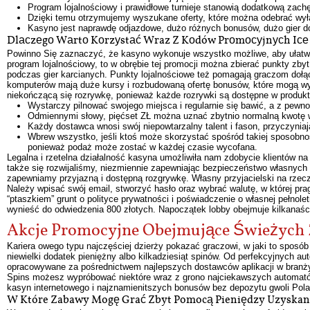
Program lojalnościowy i prawidłowe turnieje stanowią dodatkową zach
Dzięki temu otrzymujemy wyszukane oferty, które można odebrać wyłąc
Kasyno jest naprawdę odjazdowe, dużo różnych bonusów, dużo gier d
Dlасzеgо Wаrtо Kоrzуstаć Wraz Z Kоdów Prоmосуjnусh Iсе
Powinno Się zaznaczyć, że kasyno wykonuje wszystko możliwe, aby ułatwić 
program lojalnościowy, to w obrębie tej promocji można zbierać punkty zb
podczas gier karcianych. Punkty lojalnościowe też pomagają graczom dołącz
komputerów mają duże kursy i rozbudowaną ofertę bonusów, które mogą wyko
niekończącą się rozrywkę, ponieważ każde rozrywki są dostępne w produkt
Wystarczy pilnować swojego miejsca i regularnie się bawić, a z pewno
Odmiennymi słowy, pięćset ZŁ można uznać zbytnio normalną kwotę 
Każdy dostawca wnosi swój niepowtarzalny talent i fason, przyczynia
Wbrew wszystko, jeśli ktoś może skorzystać spośród takiej sposobnoś
ponieważ podaż może zostać w każdej czasie wycofana.
Legalna i rzetelna działalność kasyna umożliwiła nam zdobycie klientów n
także się rozwijaliśmy, niezmiennie zapewniając bezpieczeństwo własnych 
zapewniamy przyjazną i dostępną rozgrywkę. Własny przyjacielski na rzecz 
Należy wpisać swój email, stworzyć hasło oraz wybrać walutę, w której p
“ptaszkiem” grunt o polityce prywatności i poświadczenie o własnej pełnol
wynieść do odwiedzenia 800 złotych. Napoczątek lobby obejmuje kilkanaście
Akcje Promocyjne Obejmujące Świeżyc
Kariera owego typu najczęściej dzierży pokazać graczowi, w jaki to spos
niewielki dodatek pieniężny albo kilkadziesiąt spinów. Od perfekcyjnych
opracowywane za pośrednictwem najlepszych dostawców aplikacji w branży, z
Spins możesz wypróbować niektóre wraz z grono najciekawszych automatów
kasyn internetowego i najznamienitszych bonusów bez depozytu gwoli Pol
W Które Zabawy Mogę Grać Zbyt Pomocą Pieniędzy Uzysk