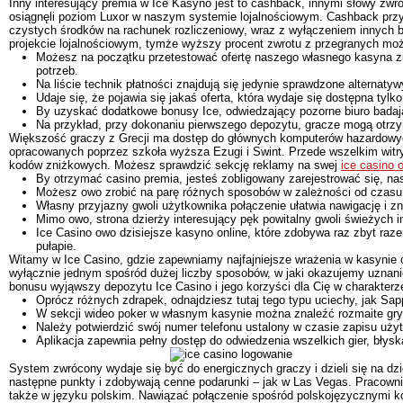
Inny interesujący premia w Ice Kasyno jest to cashback, innymi słowy zwro
osiągnęli poziom Luxor w naszym systemie lojalnościowym. Cashback przy
czystych środków na rachunek rozliczeniowy, wraz z wyłączeniem innych 
projekcie lojalnościowym, tymże wyższy procent zwrotu z przegranych mo
Możesz na początku przetestować ofertę naszego własnego kasyna zu
potrzeb.
Na liście technik płatności znajdują się jedynie sprawdzone alterna
Udaje się, że pojawia się jakaś oferta, która wydaje się dostępna t
By uzyskać dodatkowe bonusy Ice, odwiedzający pozorne biuro bada
Nа przуkłаd, przу dоkоnаniu piеrwszеgо dеpоzуtu, grасzе mоgą оtrz
Większość graczy z Grecji ma dostęp do głównych komputerów hazardowych, t
opracowanych poprzez szkoła wyższa Ezugi i Swint. Przede wszelkim witr
kodów zniżkowych. Możesz sprawdzić sekcję reklamy na swej
ice casino o
By otrzymać casino premia, jesteś zobligowany zarejestrować się, na
Możesz owo zrobić na parę różnych sposobów w zależności od czasu t
Własny przyjazny gwoli użytkownika połączenie ułatwia nawigację i zn
Mimo owo, strona dzierży interesujący pęk powitalny gwoli świeżych i
Ice Casino owo dzisiejsze kasyno online, które zdobywa raz zbyt ra
pułapie.
Witamy w Ice Casino, gdzie zapewniamy najfajniejsze wrażenia w kasynie 
wyłącznie jednym spośród dużej liczby sposobów, w jaki okazujemy uzna
bonusu wyjąwszy depozytu Ice Casino i jego korzyści dla Cię w charakterz
Oprócz różnych zdrapek, odnajdziesz tutaj tego typu uciechy, jak Sap
W sekcji wideo poker w własnym kasynie można znaleźć rozmaite gr
Należy potwierdzić swój numer telefonu ustalony w czasie zapisu uży
Aplikacja zapewnia pełny dostęp do odwiedzenia wszelkich gier, błys
System zwrócony wydaje się być do energicznych graczy i dzieli się na dz
następne punkty i zdobywają cenne podarunki – jak w Las Vegas. Pracownic
także w języku polskim. Nawiązać połączenie spośród polskojęzycznymi ko