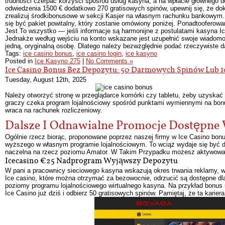
trudności czerpać korzyści spośród usług kasyna, a na wpłacie głównego 
odwiedzenia 1500 € dodatkowo 270 gratisowych spinów, upewnij się, że d
zrealizuj środkibonusowe w sekcji Kasjer na własnym rachunku bankowym. 
się być pakiet powitalny, który zostanie omówiony poniżej. Ponadtoofero
Jest To wszystko — jeśli informacje są harmonijne z postulatami kasyna Ic
Jednakże według wejściu na konto wskazane jest uzupełnić swoje wiadomoś
jedną, oryginalną osobę. Dlatego należy bezwzględnie podać rzeczywiste d
Tags:
ice casino bonus
,
ice casino login
,
ice kasyno
Posted in
Ice Kasyno 275
|
No Comments »
Ice Casino Bonus Bez Depozytu: 50 Darmowych Spinów Lub 1
Tuesday, August 12th, 2025
Należy otworzyć stronę w przeglądarce komórki czy tabletu, żeby uzyskać 
graczy czeka program lojalnościowy spośród punktami wymiennymi na bon
wraca na rachunek rozliczeniowy.
Dalsze I Odnawialne Promocje Dostępne
Ogólnie rzecz biorąc, proponowane poprzez naszej firmy w Ice Casino bon
wyższego w własnym programie lojalnościowym. To wciąż wydaje się być do
naczelna na rzecz poziomu Amator. W Takim Przypadku możesz aktywować 
Icecasino €25 Nadprogram Wyjąwszy Depozytu
W pani a pracownicy sieciowego kasyna wskazują okres trwania reklamy, 
Ice casino, które można otrzymać za bezowocnie, odrzucić są dostępne dl
poziomy programu lojalnościowego wirtualnego kasyna. Na przykład bonus
Ice Casino już dziś i odbierz 50 gratisowych spinów. Pamiętaj, że ta karier