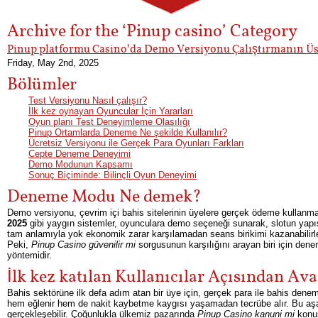
Archive for the ‘Pinup casino’ Category
Pinup platformu Casino’da Demo Versiyonu Çalıştırmanın Üs
Friday, May 2nd, 2025
Bölümler
Test Versiyonu Nasıl çalışır?
İlk kez oynayan Oyuncular İçin Yararları
Oyun planı Test Deneyimleme Olasılığı
Pinup Ortamlarda Deneme Ne şekilde Kullanılır?
Ücretsiz Versiyonu ile Gerçek Para Oyunları Farkları
Cepte Deneme Deneyimi
Demo Modunun Kapsamı
Sonuç Biçiminde: Bilinçli Oyun Deneyimi
Deneme Modu Ne demek?
Demo versiyonu, çevrim içi bahis sitelerinin üyelere gerçek ödeme kullanma
2025
gibi yaygın sistemler, oyunculara demo seçeneği sunarak, slotun yapısı
tam anlamıyla yok ekonomik zarar karşılamadan seans birikimi kazanabilirler
Peki,
Pinup Casino güvenilir mi
sorgusunun karşılığını arayan biri için dene
yöntemidir.
İlk kez katılan Kullanıcılar Açısından Ava
Bahis sektörüne ilk defa adım atan bir üye için, gerçek para ile bahis den
hem eğlenir hem de nakit kaybetme kaygısı yaşamadan tecrübe alır. Bu 
gerçekleşebilir. Çoğunlukla ülkemiz pazarında
Pinup Casino kanuni mi
konus