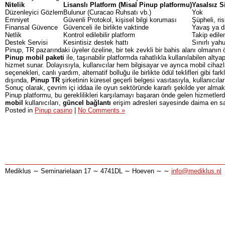
Nitelik
Lisanslı Platform (Misal Pinup platformu)
Yasalsız S
Düzenleyici Gözlem
Bulunur (Curacao Ruhsatı vb.)
Yok
Emniyet
Güvenli Protokol, kişisel bilgi koruması
Şüpheli, ris
Finansal Güvence
Güvenceli ile birlikte vaktinde
Yavaş ya da
Netlik
Kontrol edilebilir platform
Takip edil
Destek Servisi
Kesintisiz destek hattı
Sınırlı yah
Pinup, TR pazarındaki üyeler özeline, bir tek zevkli bir bahis alanı olmanı
Pinup mobil paketi
ile, taşınabilir platformda rahatlıkla kullanılabilen altya
hizmet sunar. Dolayısıyla, kullanıcılar hem bilgisayar ve ayrıca mobil cihaz
seçenekleri, canlı yardım, alternatif bolluğu ile birlikte ödül teklifleri gibi f
dışında,
Pinup TR
şirketinin küresel geçerli belgesi vasıtasıyla, kullanıcıla
Sonuç olarak, çevrim içi iddaa ile oyun sektöründe kararlı şekilde yer almak içi
Pinup platformu, bu gereklilikleri karşılamayı başaran önde gelen hizmetlerd
mobil
kullanıcıları,
güncel bağlantı
erişim adresleri sayesinde daima en sağ
Posted in
Pinup casino
|
No Comments »
Mediklus ∼ Seminarielaan 17 ∼ 4741DL ∼ Hoeven ∼ ∼
info@mediklus.nl