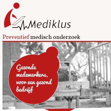
Preventief
medisch onderzoek
Gezonde
medewerkers,
voor een gezond
bedrijf