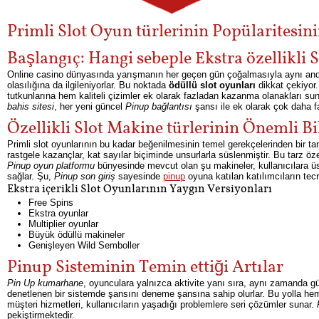
Primli Slot Oyun türlerinin Popülaritesi
Başlangıç: Hangi sebeple Ekstra özellikli 
Online casino dünyasında yarışmanın her geçen gün çoğalmasıyla aynı anda,
olasılığına da ilgileniyorlar. Bu noktada
ödüllü slot oyunları
dikkat çekiyor.
tutkunlarına hem kaliteli çizimler ek olarak fazladan kazanma olanakları sunuy
bahis sitesi
, her yeni güncel
Pinup bağlantısı
şansı ile ek olarak çok daha fa
Özellikli Slot Makine türlerinin Önemli Bi
Primli slot oyunlarının bu kadar beğenilmesinin temel gerekçelerinden bir tan
rastgele kazançlar, kat sayılar biçiminde unsurlarla süslenmiştir. Bu tarz öze
Pinup oyun platformu
bünyesinde mevcut olan şu makineler, kullanıcılara üst
sağlar. Şu,
Pinup son giriş
sayesinde
pinup
oyuna katılan katılımcıların tecr
Ekstra içerikli Slot Oyunlarının Yaygın Versiyonları
Free Spins
Ekstra oyunlar
Multiplier oyunlar
Büyük ödüllü makineler
Genişleyen Wild Semboller
Pinup Sisteminin Temin ettiği Artılar
Pin Up kumarhane
, oyunculara yalnızca aktivite yanı sıra, aynı zamanda güve
denetlenen bir sistemde şansını deneme şansına sahip olurlar. Bu yolla hem ö
müşteri hizmetleri, kullanıcıların yaşadığı problemlere seri çözümler sunar.
pekiştirmektedir.