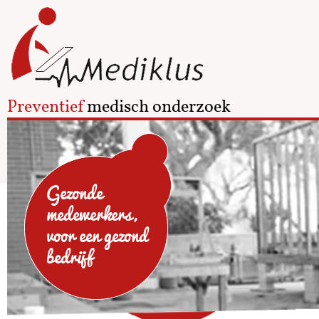
Preventief
medisch onderzoek
Gezonde
medewerkers,
voor een gezond
bedrijf