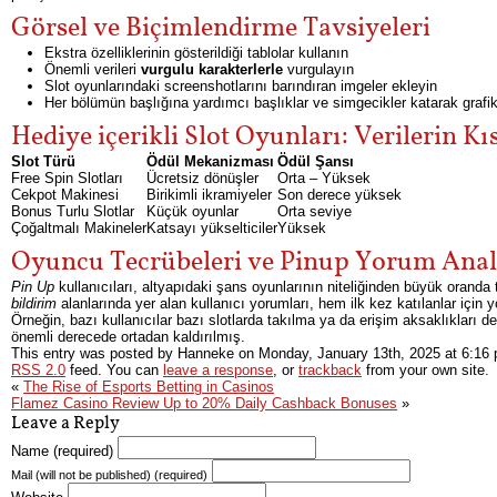
Görsel ve Biçimlendirme Tavsiyeleri
Ekstra özelliklerinin gösterildiği tablolar kullanın
Önemli verileri
vurgulu karakterlerle
vurgulayın
Slot oyunlarındaki screenshotlarını barındıran imgeler ekleyin
Her bölümün başlığına yardımcı başlıklar ve simgecikler katarak grafik 
Hediye içerikli Slot Oyunları: Verilerin Kı
Slot Türü
Ödül Mekanizması
Ödül Şansı
Free Spin Slotları
Ücretsiz dönüşler
Orta – Yüksek
Cekpot Makinesi
Birikimli ikramiyeler
Son derece yüksek
Bonus Turlu Slotlar
Küçük oyunlar
Orta seviye
Çoğaltmalı Makineler
Katsayı yükselticiler
Yüksek
Oyuncu Tecrübeleri ve Pinup Yorum Anal
Pin Up
kullanıcıları, altyapıdaki şans oyunlarının niteliğinden büyük oran
bildirim
alanlarında yer alan kullanıcı yorumları, hem ilk kez katılanlar için 
Örneğin, bazı kullanıcılar bazı slotlarda takılma ya da erişim aksaklıkları 
önemli derecede ortadan kaldırılmış.
This entry was posted by Hanneke on
Monday, January 13th, 2025
at
6:16
RSS 2.0
feed. You can
leave a response
, or
trackback
from your own site.
«
The Rise of Esports Betting in Casinos
Flamez Casino Review Up to 20% Daily Cashback Bonuses
»
Leave a Reply
Name (required)
Mail (will not be published) (required)