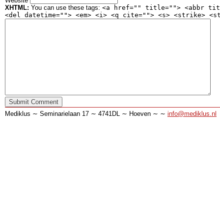
Website
XHTML:
You can use these tags:
<a href="" title=""> <abbr tit
<del datetime=""> <em> <i> <q cite=""> <s> <strike> <s
Mediklus ∼ Seminarielaan 17 ∼ 4741DL ∼ Hoeven ∼ ∼
info@mediklus.nl