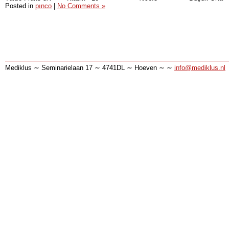
Posted in
pınco
|
No Comments »
Mediklus ∼ Seminarielaan 17 ∼ 4741DL ∼ Hoeven ∼ ∼
info@mediklus.nl