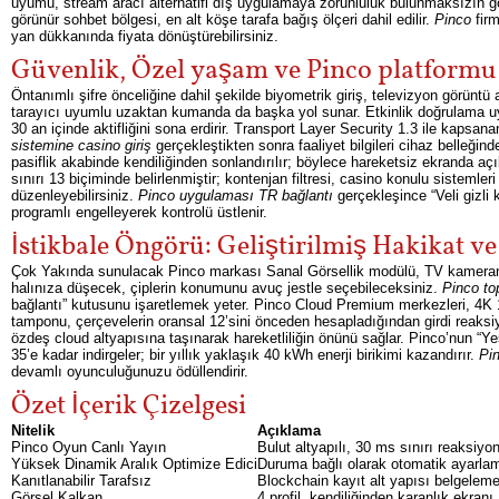
uyumu, stream aracı alternatifi dış uygulamaya zorunluluk bulunmaksızın g
görünür sohbet bölgesi, en alt köşe tarafa bağış ölçeri dahil edilir.
Pinco
firm
yan dükkanında fiyata dönüştürebilirsiniz.
Güvenlik, Özel yaşam ve Pinco platformu
Öntanımlı şifre önceliğine dahil şekilde biyometrik giriş, televizyon görüntü 
tarayıcı uyumlu uzaktan kumanda da başka yol sunar. Etkinlik doğrulama uyar
30 an içinde aktifliğini sona erdirir. Transport Layer Security 1.3 ile kapsa
sistemine casino giriş
gerçekleştikten sonra faaliyet bilgileri cihaz belleğ
pasiflik akabinde kendiliğinden sonlandırılır; böylece hareketsiz ekranda açık
sınırı 13 biçiminde belirlenmiştir; kontenjan filtresi, casino konulu sistemleri
düzenleyebilirsiniz.
Pinco uygulaması TR bağlantı
gerçekleşince “Veli gizli 
programlı engelleyerek kontrolü üstlenir.
İstikbale Öngörü: Geliştirilmiş Hakikat v
Çok Yakında sunulacak Pinco markası Sanal Görsellik modülü, TV kameranızı
halınıza düşecek, çiplerin konumunu avuç jestle seçebileceksiniz.
Pinco to
bağlantı” kutusunu işaretlemek yeter. Pinco Cloud Premium merkezleri, 4K 
tamponu, çerçevelerin oransal 12’sini önceden hesapladığından girdi reaksi
özdeş cloud altyapısına taşınarak hareketliliğin önünü sağlar. Pinco’nun “Yeş
35’e kadar indirgeler; bir yıllık yaklaşık 40 kWh enerji birikimi kazandırır.
Pi
devamlı oyunculuğunuzu ödüllendirir.
Özet İçerik Çizelgesi
Nitelik
Açıklama
Pinco Oyun Canlı Yayın
Bulut altyapılı, 30 ms sınırı reaksiyo
Yüksek Dinamik Aralık Optimize Edici
Duruma bağlı olarak otomatik ayarla
Kanıtlanabilir Tarafsız
Blockchain kayıt alt yapısı belgeleme
Görsel Kalkan
4 profil, kendiliğinden karanlık ekranı