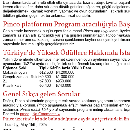
Bazı durumlarda talih rolü etkili etki oynasa da, bazı stratejik tavırlar başarıl
içeren alternatifler, daha sık ama düşük getiriler sağlarken; güçlü dalgalan
değerlendirmek, kaynak yönetimi yapmak ve oyun oturumlarını istikrarlı sür
ödülleri gözden geçirmek bu anlamda fırsat sunabilir.
Pinco platformu Program aracılığıyla Baş
Cep alemde kazanmak bugün epey fazla rahat!
Pinco app uygulama
, üyele
zamanlı asistan artı ayrıcalıklı yarışma girişleri sunmaktadır.
Pinco markası 
zamanın her anında kazançlı casino içeriklerinin keyfini deneyimleyebilirsini
sayesinde korumalı giriş gerçekleştirirsiniz.
Türkiye’de Yüksek Ödüllere Hakkında İstat
Yakın dönemlerde ülkemizde internet üzerinden oyun üyelerinin sayısında 
oyuncuların %27’si ayda en düşük tek sefer önemli kazanç elde ettiğini bildir
Eğlence Şekli
Tipik Kâr
En fazla Yüklü Para
Makaralı oyun
₺12.500
₺4.200.000
Gerçek zamanlı Rulet
₺9.300
₺1.300.000
21
₺7.800
₺950.000
Klasik kart
₺6.400
₺740.000
Genel Sıkça gelen Sorular
Doğru, Pinco sisteminde geçmişte çok sayıda katılımcı yaşamını tamamen dö
aracılığıyla korunur.
Pinco uygulaması erişim mevcut
bağlantısından emniyet
sistemdir.
Pinco mobil Türkiye al
sayesinde programı indirip aksamasız biçimd
Posted in
pınco
|
No Comments »
Pinco üzerinde İçinde bulunduğumuz ayda Ay içerisindeki En 
Thursday, May 15th, 2025