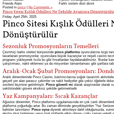
Friends Alanı
Farklı sistem dost dizini
Posted in
pınco
|
No Comments »
Pinco Sitesi Kışlık Ödülleri Ne Şekilde Avantaja Dönüştürülü
Friday, April 25th, 2025
Pinco Sitesi Kışlık Ödülleri
Dönüştürülür
Sezonluk Promosyonların Temelleri
Çevrimiçi bahis siteleri bünyesinde
pinco platformu
oyuncularına özgü tanı
tasarlanan promosyonlar, oyunculara büyük kazançlar ve neşeli casino tecr
programı yükleyerek hızla bu gibi fırsatlardan faydalanabilirsiniz. Bunlar kamp
çalıştırması, nakit eklemesi ya da misyonları tamamlaması gibi şartlara tabi
Aralık-Ocak Şubat Promosyonları: Dondur
Aralık dönemlerinde Pinco Casino, katılımcılarına soğuk tasarımlı aktiviteler
geçerli yer alan parasız çekimler ve nakit hediyeler gibi çekici öğelerle dol
sevileni biçimine getirilmiştir.
Pinco güvenli mi
olarak araştıranlar olarak v
sektöründeki güveni eksiksiz şekilde getirmektedir.
Yaz Kampanyaları: Sıcak Kazançlar
Ağustos dönemleri, Pinco platformu uygulamasında en çok canlı dönemlerden 
platforma yoğunluğu artar. Bu zaman diliminde gerçekleştirilen “Yaz Serüveni”
bahisler tanımlanır.
Pinco oyna
diyerek aktiviteye dahil olduğunuzda, summe
ekstra skor toplaması veya özel slotlarda etkin olması çoğu zaman yeterli o