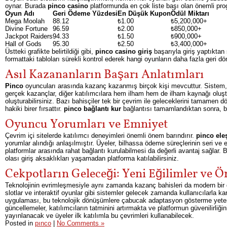
oynar. Burada
pinco casino
platformunda en çok liste başı olan önemli pro
Oyun Adı
Geri Ödeme Yüzdesi
En Düşük Kupon
Ödül Miktarı
Mega Moolah
88.12
₺1.00
₺5,200,000+
Divine Fortune
96.59
₺2.00
₺850,000+
Jackpot Raiders
94.33
₺1.50
₺900,000+
Hall of Gods
95.30
₺2.50
₺3,400,000+
Üstteki grafikte belirtildiği gibi,
pinco casino giriş
başarıyla giriş yaptıktan
formattaki tabloları sürekli kontrol ederek hangi oyunların daha fazla geri dö
Asıl Kazananların Başarı Anlatımları
Pinco
oyuncuları arasında kazanç kazanmış birçok kişi mevcuttur. Sistem, baş
gerçek kazançlar, diğer katılımcılara hem ilham hem de ilham kaynağı oluşt
oluşturabilirsiniz. Bazı bahisçiler tek bir çevrim ile geleceklerini tamamen
hakiki birer fırsattır.
pinco bağlantı kur
bağlantısı tamamlandıktan sonra, bu 
Oyuncu Yorumları ve Emniyet
Çevrim içi sitelerde katılımcı deneyimleri önemli önem barındırır.
pinco eleş
yorumlar alındığı anlaşılmıştır. Üyeler, bilhassa ödeme süreçlerinin seri ve
platformlar arasında rahat bağlantı kurulabilmesi da değerli avantaj sağlar
olası giriş aksaklıkları yaşamadan platforma katılabilirsiniz.
Cekpotların Geleceği: Yeni Eğilimler ve Ö
Teknolojinin evrimleşmesiyle aynı zamanda kazanç bahisleri da modern bir d
slotlar ve interaktif oyunlar gibi sistemler gelecek zamanda kullanıcılarla k
uygulaması, bu teknolojik dönüşümlere çabucak adaptasyon gösterme yetene
güncellemeler, katılımcıların tatminini artırmakta ve platformun güvenilirliğini
yayınlanacak ve üyeler ilk katılımla bu çevrimleri kullanabilecek.
Posted in
pınco
|
No Comments »