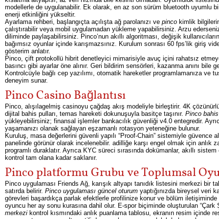
modellerle de uygulanabilir. Ek olarak, en az son sürüm bluetooth uyumlu b
enerji etkinliğini yükseltir.
Ayarlama rehberi, başlangıçta açılışta ağ parolanızı ve
pinco
kimlik bilgiler
çalıştırabilir veya mobil uygulamadan yükleme yapabilirsiniz. Arzu ederseniz
diliminde paylaşabilirsiniz. Pinco’nun akıllı algoritması, değişik kullanıcıla
bağımsız oyunlar içinde karışmazsınız. Kurulum sonrası 60 fps’lik giriş vide
gösterim anlatır.
Pinco, çift protokollü hibrit denetleyici mimarisiyle avuç içini rahatsız et
basıncı gibi ayarlar öne alınır. Geri bildirim sensörleri, kazanma anını bile g
Kontrolcüyle bağlı cep yazılımı, otomatik hareketler programlamanıza ve tuş 
deneyim sunar.
Pinco Casino Bağlantısı
Pinco, alışılagelmiş casinoyu çağdaş akış modeliyle birleştirir. 4K çözünür
dijital bahis pulları, temas hareketi dokunuşuyla basitçe taşınır.
Pinco bahis 
yükleyebilirsiniz; finansal işlemler bankacılık güvenliği v4.0 entegredir. 
yaşamanızı olanak sağlayan eşzamanlı rotasyon yeteneğine bulunur.
Kuruluş, masa değerlerini güvenli yapılı “Proof-Chain” sistemiyle güvence altın
panelinde görünür olarak incelenebilir. adilliğe karşı engel olmak için anlık
programlı duraklatır. Ayrıca KYC süreci sırasında dokümanlar, akıllı sistem de
kontrol tam olana kadar saklanır.
Pinco platformu Grubu ve Toplumsal Oyu
Pinco uygulaması Friends Ağ, karışık altyapı tanıdık listesini merkezi bir ta
satırda belirir.
Pinco uygulaması güncel oturum
yaptığınızda bireysel veri ka
görevleri başardıkça parlak efektlerle profilinize konur ve bölüm iletişiminde 
oyuncu her ay sonu kurasına dahil olur. E-spor biçiminde oluşturulan “Çark Şa
merkezi
kontrol kısmındaki anlık puanlama tablosu, ekranın resim içinde resi