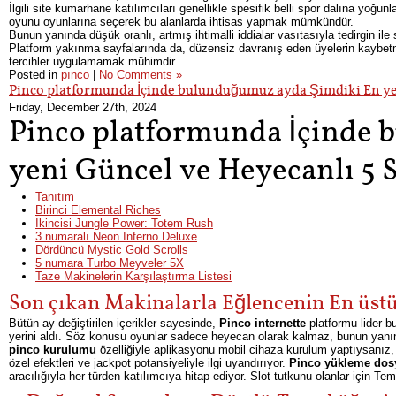
İlgili site kumarhane katılımcıları genellikle spesifik belli spor dalına yo
oyunu oyunlarına seçerek bu alanlarda ihtisas yapmak mümkündür.
Bunun yanında düşük oranlı, artmış ihtimalli iddialar vasıtasıyla tedirgin ile
Platform yakınma sayfalarında da, düzensiz davranış eden üyelerin kaybetme
tercihler uygulamamak mühimdir.
Posted in
pınco
|
No Comments »
Pinco platformunda İçinde bulunduğumuz ayda Şimdiki En ye
Friday, December 27th, 2024
Pinco platformunda İçinde
yeni Güncel ve Heyecanlı 5 
Tanıtım
Birinci Elemental Riches
İkincisi Jungle Power: Totem Rush
3 numaralı Neon Inferno Deluxe
Dördüncü Mystic Gold Scrolls
5 numara Turbo Meyveler 5X
Taze Makinelerin Karşılaştırma Listesi
Son çıkan Makinalarla Eğlencenin En üstü:
Bütün ay değiştirilen içerikler sayesinde,
Pinco internette
platformu lider b
yerini aldı. Söz konusu oyunlar sadece heyecan olarak kalmaz, bunun yanı
pinco kurulumu
özelliğiyle aplikasyonu mobil cihaza kurulum yaptıysanız, 
özel efektleri ve jackpot potansiyeliyle ilgi uyandırıyor.
Pinco yükleme dos
aracılığıyla her türden katılımcıya hitap ediyor. Slot tutkunu olanlar için T