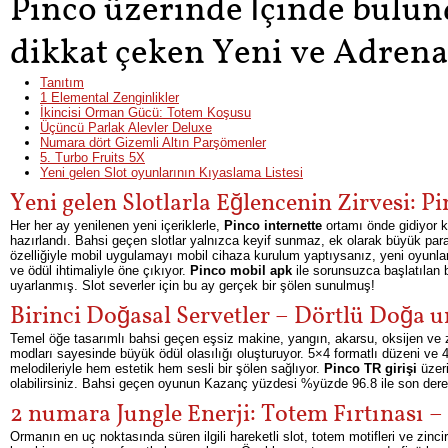
Pinco üzerinde İçinde bulu
dikkat çeken Yeni ve Adrena
Tanıtım
1 Elemental Zenginlikler
İkincisi Orman Gücü: Totem Koşusu
Üçüncü Parlak Alevler Deluxe
Numara dört Gizemli Altın Parşömenler
5. Turbo Fruits 5X
Yeni gelen Slot oyunlarının Kıyaslama Listesi
Yeni gelen Slotlarla Eğlencenin Zirvesi: Pi
Her her ay yenilenen yeni içeriklerle,
Pinco internette
ortamı önde gidiyor 
hazırlandı. Bahsi geçen slotlar yalnızca keyif sunmaz, ek olarak büyük para
özelliğiyle mobil uygulamayı mobil cihaza kurulum yaptıysanız, yeni oyunlar
ve ödül ihtimaliyle öne çıkıyor.
Pinco mobil apk
ile sorunsuzca başlatılan 
uyarlanmış. Slot severler için bu ay gerçek bir şölen sunulmuş!
Birinci Doğasal Servetler – Dörtlü Doğa
Temel öğe tasarımlı bahsi geçen eşsiz makine, yangın, akarsu, oksijen ve ze
modları sayesinde büyük ödül olasılığı oluşturuyor. 5×4 formatlı düzeni ve 
melodileriyle hem estetik hem sesli bir şölen sağlıyor.
Pinco TR girişi
üzeri
olabilirsiniz. Bahsi geçen oyunun Kazanç yüzdesi %yüzde 96.8 ile son derec
2 numara Jungle Enerji: Totem Fırtınası 
Ormanın en uç noktasında süren ilgili hareketli slot, totem motifleri ve z