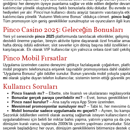
girdiğiniz her deneyim üyeye puanlama sağlar ve elde edilen değerler deva
katılımcılar yönelik oluşturulmuş farklı bonuslarla dolu doludur. Bu evrede sı
hediyeleri yer alır. Pinco’nun kullanıcı dostu arayüz tasarımı vasıtasıyla etk
katılımcılara yönelik “Autumn Welcome Bonus” oldukça cömert.
pinco bağl
Tüm promosyon için geniş gereklilikler sunulmuştur ve oyuncuların ilgili kura
Pinco Casino 2025: Geleceğin Bonusları
Yeni yıl senesinde
pinco 2025
platformunda tanıtılacak etkinlikler, gelişmiş 
destekli önerme yapıları, bireyin aktivite tipine dayanarak özel fırsatlar a
hafta dönüş ödülü edinirken; slot severler için dönüş başına ödül özellikleri 
karşılaşacak. Ek olarak VIP kullanıcılar için yalnızca onlara özel tatil çekiliş
Pinco Mobil Fırsatlar
Uygulama üzerinden casino deneyimi gittikçe fazlalaşarak çoğalırken, plat
mobil programı telefonunuza erişerek taşınabilir promosyonlara dahil olabilirs
“Uygulama Bonusu” gibi ödüller sunulur. Bunun yanında mobil yoluyla yapılan
mi
olarak şüphe duyan telefon kullanıcılar, sistemin temin ettiği güvenlik 
Kullanıcı Soruları
Pinco lisanslı mı?
– Elbette, site lisanslı ve uluslararası regülasyonla
Bonuslar gerçek paraya çevrilebilir mi?
– Evet, bonus gereklilikler
Pinco nasıl kurulur?
– Ana sayfa veya App Store üzerinden.
Mevsimsel promosyonlar sunuluyor mu?
– Tabii ki, her mevsime ö
Mobil bonuslar sadece uygulamada mı geçerli?
– Aynen, bu kampan
Sezonluk ödüllerden verimli olarak avantaj sağlamak isteyen kullanıcıların
uygulanabilmesi için belirli bir miktar bahis yapma, yatırım yapma ya da çe
dönüşüm kuralı varsa, toplamda 2000₺’lik çevrim yapılması zorunludur. Söz
seçerek başladığınız her oyun, dönüşüm gerekliliklerini bitirmenize destek o