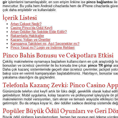
gir
işlemlerini tamamlayabilir, en son erişim linkine ise
pinco bağlantısı
ile
mevcuttur. Bu yolla hem Android cihazlarda hem de iPhone cihazlarda güvenl
çok daha erişilebilir ve kullanılabilir.
İçerik Listesi
Artan Cekpot Nedir?
Casino Pinco’da Ödül Keyfi
Artan Ödüller Ne Şekilde Elde Edilir?
Rakamlarla Hakikatler
Kazanç Yolları ve Öneriler
Kampanya Taktikleri mi, Asıl Seçenekler mı?
Pinco Yasal mı? Login ve İndirme Rehberi
Pinco Bahis Bonusu ve Cekpotlara Etkisi
Çekiliş makinelerine oynamaya başlarken kullanıcıların en çok araştırdığı ko
bonusları ve ücretsiz çevrimler ile bu konuda öne çıkar.
pinco TR girişi
arac
Daha çok kazanç sistemlerinde geçerli olan ücretsiz çevrimler, jackpot yol
bakıp size en verimli kampanyaları başlatabilirsiniz. Hatırlayın, bonuslar 
yakalama olasılığını da güçlendirir.
Telefonla Kazanç Zevki: Pinco Casino Ap
Günümüzde telefon slot keyfi artık bir lüks değil, gereklilik olarak kabul edil
getirebiliyor. Mobil uygulama, kolay tasarımı ve profesyonel işleyişiyle ön 
makinelerinin mobil versiyonları, tam ekran ve temaslı arayüzle etkileyici bir
getirmiştir. Bu da ortaya koyar ki, dev ödüller sadece desktop sistemde değil
Popüler Büyük Ödül Oyunları ve Geri Dö
Büyük ödül slotlarını karşılaştırırken, hemen her oyunun geri ödeme yüzdesi