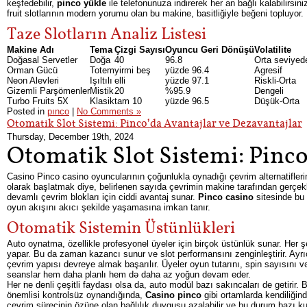
keşfedebilir,
pinco yükle
ile telefonunuza indirerek her an bağlı kalabilirsi
fruit slotlarının modern yorumu olan bu makine, basitliğiyle beğeni topluyor.
Taze Slotların Analiz Listesi
Makine Adı
Tema
Çizgi Sayısı
Oyuncu Geri Dönüşü
Volatilite
Doğasal Servetler
Doğa
40
96.8
Orta seviyed
Orman Gücü
Totem
yirmi beş
yüzde 96.4
Agresif
Neon Alevleri
Işıltılı
elli
yüzde 97.1
Riskli-Orta
Gizemli Parşömenler
Mistik
20
%95.9
Dengeli
Turbo Fruits 5X
Klasik
tam 10
yüzde 96.5
Düşük-Orta
Posted in
pınco
|
No Comments »
Otomatik Slot Sistemi: Pinco’da Avantajlar ve Dezavantajlar
Thursday, December 19th, 2024
Otomatik Slot Sistemi: Pinc
Casino Pinco casino oyuncularının çoğunlukla oynadığı çevrim alternatifleri
olarak başlatmak diye, belirlenen sayıda çevrimin makine tarafından gerçekleş
devamlı çevrim blokları için ciddi avantaj sunar.
Pinco casino
sitesinde bu 
oyun akışını akıcı şekilde yaşamasına imkan tanır.
Otomatik Sistemin Üstünlükleri
Auto oynatma, özellikle profesyonel üyeler için birçok üstünlük sunar. Her
yapar. Bu da zaman kazancı sunur ve slot performansını zenginleştirir. Ay
çevrim yapısı devreye almak başarılır. Üyeler oyun tutarını, spin sayısını və
seanslar hem daha planlı hem də daha az yoğun devam eder.
Her ne denli çeşitli faydası olsa da, auto modül bazı sakıncaları de getirir. 
önemlisi kontrolsüz oynandığında,
Casino pinco
gibi ortamlarda kendiliği
çevrim sürecinin özüne olan bağlılık duygusu azalabilir ve bu durum bazı k