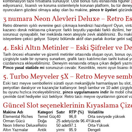
kombinasyon taze fırsatlarla sunuluyor. Özel bonus turu esnasında figürler
ediyorsanız, lisanslı ve koruma sistemleriyle korunan platform, bu tür deney
oyuncuların gözdesi olmaya aday olan bu makine,
pinco tr üyeleri
gözünde 
3 numara Neon Alevleri Deluxe – Retro Es
Retro dönemin ışıklı evrenine gezi çıkmaya kendinizi hazırlayın! Oyun, vinta
kazancı doruk noktasına çıkarıyor. farklı boyutlu yapıdaki farklı dizilimi, he
sorunsuz oynayabilir, her mekânda neon ateşiyle zevk alabilirsiniz. Bu maki
isteyenlere çekici geliyor. Sürpriz bölümde aktif olan parlak ikonlar getiri sağl
4. Eski Altın Metinler – Eski Şifreler ve D
Tarih öncesi efsaneler ve gizemli metinler ortasında oluşan oyun, bonus oyun
çizgisiyle sade bir oynanış sunarken, grafik tarzı katılımcıları tarihi kutsal y
cüzdanınıza ekleyebilirsiniz. Deneyim esnasında ortaya çıkan değerli yazmalar 
Pinco yasal statüde mi
sorunuzun cevabı: Kesinlikle, resmi oyun lisansı i
5. Turbo Meyveler 5X – Retro Meyve sembo
Eski tarz meyve sembollerini süratli oyun mekaniğiyle harmanlayan bu slot,
periyotları daralıyor ve kazançlar katlanıyor. beşli tambur ve 10 adet çizgi
bu oyunu hızlıca inceleyebilirsiniz,
pinco uygulamasını indir
ile mobil ciha
çeviride özel hediyeler sizi bekliyor. Retro tarzı meyve oyunlarının güncel v
Güncel Slot seçeneklerinin Kıyaslama Çize
Makine Adı
Kategori
Satır
RTP (%)
Volatilite
Elemental Riches
Temel Güç
40
96,8
Orta seviyede yüksek
Orman Gücü
Doğa
25 adet
yüzde 96.4
Yüksek
Neon Inferno Deluxe
Retro
50 adet
97.1
Orta-Yüksek
Altın Yazmalar
Antik
yirmi
95.9
Dengeli