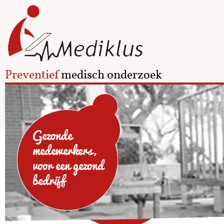
Preventief
medisch onderzoek
Gezonde
medewerkers,
voor een gezond
bedrijf