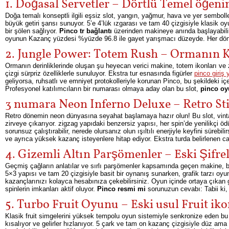
1. Doğasal Servetler – Dörtlü Temel öğeni
Doğa temalı konseptli ilgili eşsiz slot, yangın, yağmur, hava ve yer semboller
büyük getiri şansı sunuyor. 5’e 4’lük ızgarası ve tam 40 çizgisiyle klasik oy
bir şölen sağlıyor.
Pinco tr bağlantı
üzerinden makineye anında başlayabilir,
oyunun Kazanç yüzdesi %yüzde 96.8 ile gayet yarışmacı düzeyde. Her dönü
2. Jungle Power: Totem Rush – Ormanın 
Ormanın derinliklerinde oluşan şu heyecan verici makine, totem ikonları ve
çizgi sürpriz özelliklerle sunuluyor. Ekstra tur esnasında figürler
pinco giriş 
geliyorsa, ruhsatlı ve emniyet protokolleriyle korunan Pinco, bu şekildeki içe
Profesyonel katılımcıların bir numarası olmaya aday olan bu slot,
pinco oy
3 numara Neon Inferno Deluxe – Retro Sti
Retro dönemin neon dünyasına seyahat başlamaya hazır olun! Bu slot, vintage 
zirveye çıkarıyor. zigzag yapıdaki benzersiz yapısı, her spin’de yenilikçi ödü
sorunsuz çalıştırabilir, nerede olursanız olun ışıltılı enerjiyle keyfini sür
ve ayrıca yüksek kazanç isteyenlere hitap ediyor. Ekstra turda belirlenen can
4. Gizemli Altın Parşömenler – Eski Şifrel
Geçmiş çağların anlatılar ve sırlı parşömenler kapsamında geçen makine, 
5×3 yapısı ve tam 20 çizgisiyle basit bir oynanış sunarken, grafik tarzı oyu
kazançlarınızı kolayca hesabınıza çekebilirsiniz. Oyun içinde ortaya çıkan 
spinlerin imkanları aktif oluyor.
Pinco resmi mi
sorunuzun cevabı: Tabii ki, 
5. Turbo Fruit Oyunu – Eski usul Fruit iko
Klasik fruit simgelerini yüksek tempolu oyun sistemiyle senkronize eden bu
kısalıyor ve gelirler hızlanıyor. 5 çark ve tam on kazanç çizgisiyle düz ama 