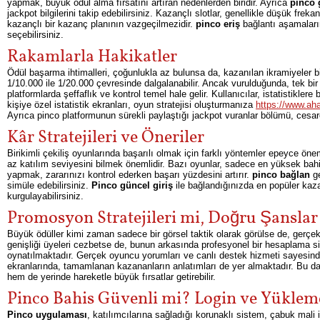
yapmak, büyük ödül alma fırsatını artıran nedenlerden biridir. Ayrıca
pinco 
jackpot bilgilerini takip edebilirsiniz. Kazançlı slotlar, genellikle düşük f
kazançlı bir kazanç planının vazgeçilmezidir.
pinco eriş
bağlantı aşamaların
seçebilirsiniz.
Rakamlarla Hakikatler
Ödül başarma ihtimalleri, çoğunlukla az bulunsa da, kazanılan ikramiyeler b
1/10.000 ile 1/20.000 çevresinde dalgalanabilir. Ancak vurulduğunda, tek bir
platformlarda şeffaflık ve kontrol temel hale gelir. Kullanıcılar, istatistiklere
kişiye özel istatistik ekranları, oyun stratejisi oluşturmanıza
https://www.aha
Ayrıca pinco platformunun sürekli paylaştığı jackpot vuranlar bölümü, cesare
Kâr Stratejileri ve Öneriler
Birikimli çekiliş oyunlarında başarılı olmak için farklı yöntemler epeyce ön
az katılım seviyesini bilmek önemlidir. Bazı oyunlar, sadece en yüksek bahis
yapmak, zararınızı kontrol ederken başarı yüzdesini artırır.
pinco bağlan
ge
simüle edebilirsiniz.
Pinco güncel giriş
ile bağlandığınızda en popüler kazançl
kurgulayabilirsiniz.
Promosyon Stratejileri mi, Doğru Şansla
Büyük ödüller kimi zaman sadece bir görsel taktik olarak görülse de, gerç
genişliği üyeleri cezbetse de, bunun arkasında profesyonel bir hesaplama s
oynatılmaktadır. Gerçek oyuncu yorumları ve canlı destek hizmeti sayesind
ekranlarında, tamamlanan kazananların anlatımları de yer almaktadır. Bu da
hem de yerinde hareketle büyük fırsatlar getirebilir.
Pinco Bahis Güvenli mi? Login ve Yüklem
Pinco uygulaması
, katılımcılarına sağladığı korunaklı sistem, çabuk mali i