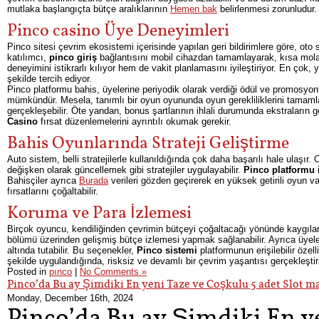
mutlaka başlangıçta bütçe aralıklarının
Hemen bak
belirlenmesi zorunludur.
Pinco casino Üye Deneyimleri
Pinco sitesi çevrim ekosistemi içerisinde yapılan geri bildirimlere göre, oto
katılımcı,
pinco giriş
bağlantısını mobil cihazdan tamamlayarak, kısa molal
deneyimini istikrarlı kılıyor hem de vakit planlamasını iyileştiriyor. En ço
şekilde tercih ediyor.
Pinco platformu bahis, üyelerine periyodik olarak verdiği ödül ve promosyon
mümkündür. Mesela, tanımlı bir oyun oyununda oyun gerekliliklerini tamaml
gerçekleşebilir. Öte yandan, bonus şartlarının ihlali durumunda ekstraları
Casino
fırsat düzenlemelerini ayrıntılı okumak gerekir.
Bahis Oyunlarında Strateji Geliştirme
Auto sistem, belli stratejilerle kullanıldığında çok daha başarılı hale ulaş
değişken olarak güncellemek gibi stratejiler uygulayabilir.
Pinco platformu
i
Bahisçiler ayrıca
Burada
verileri gözden geçirerek en yüksek getirili oyun v
fırsatlarını çoğaltabilir.
Koruma ve Para İzlemesi
Birçok oyuncu, kendiliğinden çevrimin bütçeyi çoğaltacağı yönünde kaygıla
bölümü üzerinden gelişmiş bütçe izlemesi yapmak sağlanabilir. Ayrıca üyeler
altında tutabilir. Bu seçenekler,
Pinco sistemi
platformunun erişilebilir özell
şekilde uygulandığında, risksiz ve devamlı bir çevrim yaşantısı gerçekleştiril
Posted in
pınco
|
No Comments »
Pinco’da Bu ay Şimdiki En yeni Taze ve Coşkulu 5 adet Slot m
Monday, December 16th, 2024
Pinco’da Bu ay Şimdiki En ye