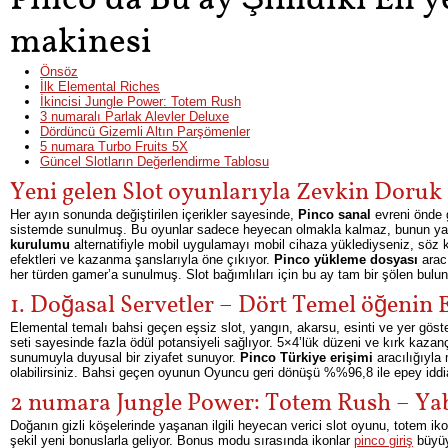
makinesi
Önsöz
İlk Elemental Riches
İkincisi Jungle Power: Totem Rush
3 numaralı Parlak Alevler Deluxe
Dördüncü Gizemli Altın Parşömenler
5 numara Turbo Fruits 5X
Güncel Slotların Değerlendirme Tablosu
Yeni gelen Slot oyunlarıyla Zevkin Doruk
Her ayın sonunda değiştirilen içerikler sayesinde,
Pinco sanal
evreni önde 
sistemde sunulmuş. Bu oyunlar sadece heyecan olmakla kalmaz, bunun yan
kurulumu
alternatifiyle mobil uygulamayı mobil cihaza yüklediyseniz, söz k
efektleri ve kazanma şanslarıyla öne çıkıyor.
Pinco yükleme dosyası
aracı
her türden gamer’a sunulmuş. Slot bağımlıları için bu ay tam bir şölen bulu
1. Doğasal Servetler – Dört Temel öğenin E
Elemental temalı bahsi geçen eşsiz slot, yangın, akarsu, esinti ve yer göste
seti sayesinde fazla ödül potansiyeli sağlıyor. 5×4’lük düzeni ve kırk kazanç ç
sunumuyla duyusal bir ziyafet sunuyor.
Pinco Türkiye erişimi
aracılığıyla
olabilirsiniz. Bahsi geçen oyunun Oyuncu geri dönüşü %%96,8 ile epey iddi
2 numara Jungle Power: Totem Rush – Yab
Doğanın gizli köşelerinde yaşanan ilgili heyecan verici slot oyunu, totem ik
şekil yeni bonuslarla geliyor. Bonus modu sırasında ikonlar
pinco giriş
büyüyo