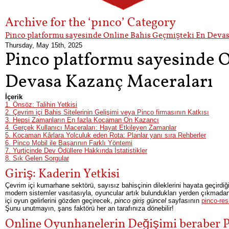
Archive for the ‘pınco’ Category
Pinco platformu sayesinde Online Bahis Geçmişteki En Deva
Thursday, May 15th, 2025
Pinco platformu sayesinde 
Devasa Kazanç Maceraları
İçerik
1. Önsöz: Talihin Yetkisi
2. Çevrim içi Bahis Sitelerinin Gelişimi veya Pinco firmasının Katkısı
3. Hepsi Zamanların En fazla Kocaman On Kazancı
4. Gerçek Kullanıcı Maceraları: Hayat Etkileyen Zamanlar
5. Kocaman Kârlara Yolculuk eden Rota: Planlar yanı sıra Rehberler
6. Pinco Mobil ile Başarının Farklı Yöntemi
7. Yurtiçinde Dev Ödüllere Hakkında İstatistikler
8. Sık Gelen Sorgular
Giriş: Kaderin Yetkisi
Çevrim içi kumarhane sektörü, sayısız bahisçinin dileklerini hayata geçirdi
modern sistemler vasıtasıyla, oyuncular artık bulundukları yerden çıkmada
içi oyun gelirlerini gözden geçirecek,
pinco giriş güncel
sayfasının
pinco-res
Şunu unutmayın, şans faktörü her an tarafınıza dönebilir!
Online Oyunhanelerin Değişimi beraber 