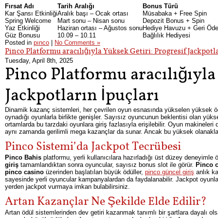
Fırsat Adı
Tarih Aralığı
Bonus Türü
Kar Şansı Etkinliği
Aralık başı – Ocak ortası
Müsabaka + Free Spin
Spring Welcome
Mart sonu – Nisan sonu
Depozit Bonus + Spin
Yaz Etkinliği
Haziran ortası – Ağustos sonu
Hediye Havuzu + Geri Öd
Güz Bonusu
10.09 – 10.11
Bağlılık Hediyesi
Posted in
pınco
|
No Comments »
Pinco Platformu aracılığıyla Yüksek Getiri: Progresif Jackpotla
Tuesday, April 8th, 2025
Pinco Platformu aracılığıyla
Jackpotların İpuçları
Dinamik kazanç sistemleri, her çevrilen oyun esnasında yükselen yüksek ödül
oynadığı oyunlarla birlikte genişler. Sayısız oyuncunun beklentisi olan yükse
ortamlarda bu tarzdaki oyunlara giriş fazlasıyla erişilebilir. Oyun makineleri
aynı zamanda gerilimli mega kazançlar da sunar. Ancak bu yüksek olanakla
Pinco Sistemi’da Jackpot Tecrübesi
Pinco Bahis
platformu, yerli kullanıcılara hazırladığı üst düzey deneyimle
giriş
tamamlandıktan sonra oyuncular, sayısız bonus slot ile görür.
Pinco c
pinco casino
üzerinden başlatılan büyük ödüller,
pinco güncel giriş
anlık ka
sayesinde yerli oyuncular kampanyalardan da faydalanabilir. Jackpot oyunlar
yerden jackpot vurmaya imkan bulabilirsiniz.
Artan Kazançlar Ne Şekilde Elde Edilir?
Artan ödül sistemlerinden dev getiri kazanmak tanımlı bir şartlara dayalı olsa