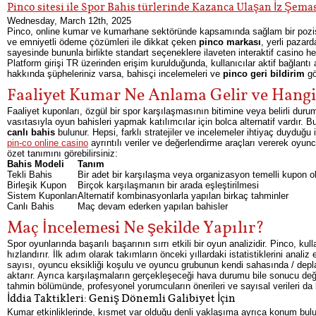
Pinco sitesi ile Spor Bahis türlerinde Kazanca Ulaşan İz Şema
Wednesday, March 12th, 2025
Pinco, online kumar ve kumarhane sektöründe kapsamında sağlam bir pozisyo
ve emniyetli ödeme çözümleri ile dikkat çeken
pinco markası
, yerli pazar
sayesinde bununla birlikte standart seçeneklere ilaveten interaktif casino 
Platform girişi TR üzerinden erişim kurulduğunda, kullanıcılar aktif bağlantı
hakkında şüpheleriniz varsa, bahisçi incelemeleri ve
pinco geri bildirim
gö
Faaliyet Kumar Ne Anlama Gelir ve Hangi
Faaliyet kuponları, özgül bir spor karşılaşmasının bitimine veya belirli dur
vasıtasıyla oyun bahisleri yapmak katılımcılar için bolca alternatif vardır. Bu
canlı bahis
bulunur. Hepsi, farklı stratejiler ve incelemeler ihtiyaç duyduğu
pin-co online casino
ayrıntılı veriler ve değerlendirme araçları vererek oyunc
özet tanımını görebilirsiniz:
Bahis Modeli
Tanım
Tekli Bahis
Bir adet bir karşılaşma veya organizasyon temelli kupon 
Birleşik Kupon
Birçok karşılaşmanın bir arada eşleştirilmesi
Sistem Kuponları
Alternatif kombinasyonlarla yapılan birkaç tahminler
Canlı Bahis
Maç devam ederken yapılan bahisler
Maç İncelemesi Ne şekilde Yapılır?
Spor oyunlarında başarılı başarının sırrı etkili bir oyun analizidir. Pinco, k
hızlandırır. İlk adım olarak takımların önceki yıllardaki istatistiklerini ana
sayısı, oyuncu eksikliği koşulu ve oyuncu grubunun kendi sahasında / deplas
aktarır. Ayrıca karşılaşmaların gerçekleşeceği hava durumu bile sonucu değ
tahmin bölümünde, profesyonel yorumcuların önerileri ve sayısal verileri da
İddia Taktikleri: Geniş Dönemli Galibiyet İçin
Kumar etkinliklerinde, kısmet var olduğu denli yaklaşıma ayrıca konum bulun