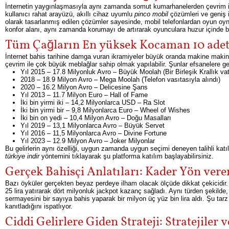
İnternetin yaygınlaşmasıyla aynı zamanda somut kumarhanelerden çevrim iç
kullanıcı rahat arayüzü, akıllı cihaz uyumlu
pinco mobil
çözümleri ve geniş i
olarak tasarlanmış edilen çözümler sayesinde, mobil telefonlardan oyun oyn
konfor alanı, aynı zamanda korumayı de artırarak oyunculara huzur içinde 
Tüm Çağların En yüksek Kocaman 10 adet
İnternet bahis tarihine damga vuran ikramiyeler büyük oranda makine makine
çevrim ile çok büyük meblağlar sahip olmak yapılabilir. Şunlar efsanelere g
Yıl 2015 – 17.8 Milyonluk Avro – Büyük Moolah (Bir Birleşik Krallık v
2018 – 18.9 Milyon Avro – Mega Moolah (Telefon vasıtasıyla alındı)
2020 – 16.2 Milyon Avro – Delicesine Şans
Yıl 2013 – 11.7 Milyon Euro – Hall of Fame
İki bin yirmi iki – 14,2 Milyonlarca USD – Ra Slot
İki bin yirmi bir – 9,8 Milyonlarca Euro – Wheel of Wishes
İki bin on yedi – 10,4 Milyon Avro – Doğu Masalları
Yıl 2019 – 13,1 Milyonlarca Avro – Büyük Servet
Yıl 2016 – 11,5 Milyonlarca Avro – Divine Fortune
Yıl 2023 – 12.9 Milyon Avro – Joker Milyonlar
Bu gelirlerin aynı özelliği, uygun zamanda uygun seçimi deneyen talihli kat
türkiye indir
yöntemini tıklayarak şu platforma katılım başlayabilirsiniz.
Gerçek Bahisçi Anlatıları: Kader Yön vere
Bazı öyküler gerçekten beyaz perdeye ilham olacak ölçüde dikkat çekicidir.
25 lira yatırarak dört milyonluk jackpot kazanç sağladı. Aynı türden şekild
sermayesini bir sayıya bahis yaparak bir milyon üç yüz bin lira aldı. Şu ta
kanıtladığını ispatlıyor.
Ciddi Gelirlere Giden Strateji: Stratejiler v