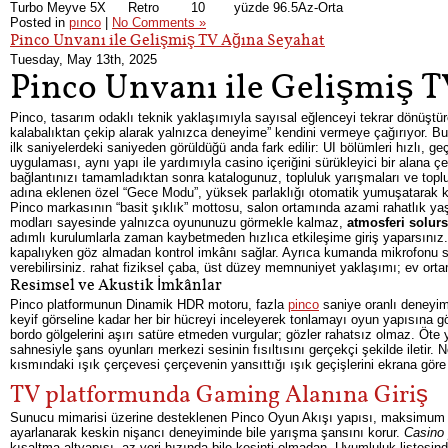
Turbo Meyve 5X
Retro
10
yüzde 96.5
Az-Orta
Posted in
pınco
|
No Comments »
Pinco Unvanı ile Gelişmiş TV Ağına Seyahat
Tuesday, May 13th, 2025
Pinco Unvanı ile Gelişmiş 
Pinco, tasarım odaklı teknik yaklaşımıyla sayısal eğlenceyi tekrar dönüştü
kalabalıktan çekip alarak yalnızca deneyime” kendini vermeye çağırıyor. Bu 
ilk saniyelerdeki saniyeden görüldüğü anda fark edilir: UI bölümleri hızlı, 
uygulaması, aynı yapı ile yardımıyla casino içeriğini sürükleyici bir alana çe
bağlantınızı tamamladıktan sonra katalogunuz, topluluk yarışmaları ve toplu
adına eklenen özel “Gece Modu”, yüksek parlaklığı otomatik yumuşatarak keyi
Pinco markasının “basit şıklık” mottosu, salon ortamında azami rahatlık ya
modları sayesinde yalnızca oyununuzu görmekle kalmaz,
atmosferi solur
adımlı kurulumlarla zaman kaybetmeden hızlıca etkileşime giriş yaparsınız
kapalıyken göz almadan kontrol imkânı sağlar. Ayrıca kumanda mikrofonu 
verebilirsiniz. rahat fiziksel çaba, üst düzey memnuniyet yaklaşımı; ev or
Resimsel ve Akustik İmkânlar
Pinco platformunun Dinamik HDR motoru, fazla
pinco
saniye oranlı deneyiml
keyif görseline kadar her bir hücreyi inceleyerek tonlamayı oyun yapısına 
bordo gölgelerini aşırı satüre etmeden vurgular; gözler rahatsız olmaz. Öte
sahnesiyle şans oyunları merkezi sesinin fısıltısını gerçekçi şekilde ilet
kısmındaki ışık çerçevesi çerçevenin yansıttığı ışık geçişlerini ekrana göre 
TV platformunda Gaming Alanına Giriş
Sunucu mimarisi üzerine desteklenen Pinco Oyun Akışı yapısı, maksimum pe
ayarlanarak keskin nişancı deneyiminde bile yarışma şansını korur.
Casino 
kısaltma altyapısı, az veri hızında bile kesinti olmadan. Uyumluluk listesin