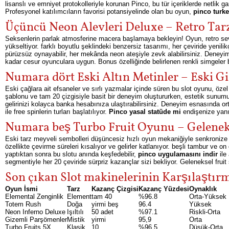
lisanslı ve emniyet protokolleriyle korunan Pinco, bu tür içeriklerde netlik g
Profesyonel katılımcıların favorisi potansiyelinde olan bu oyun,
pinco turk
Üçüncü Neon Alevleri Deluxe – Retro Tar
Seksenlerin parlak atmosferine macera başlamaya bekleyin! Oyun, retro severl
yükseltiyor. farklı boyutlu şeklindeki benzersiz tasarımı, her çeviride yenilikç
pürüzsüz oynayabilir, her mekânda neon ateşiyle zevk alabilirsiniz. Deneyim
kadar cesur oyunculara uygun. Bonus özelliğinde belirlenen renkli simgeler b
Numara dört Eski Altın Metinler – Eski Gi
Eski çağlara ait efsaneler ve sırlı yazmalar içinde süren bu slot oyunu, özel
şablonu ve tam 20 çizgisiyle basit bir deneyim oluştururken, estetik sunumu 
gelirinizi kolayca banka hesabınıza ulaştırabilirsiniz. Deneyim esnasında or
ile free spinlerin turları başlatılıyor.
Pinco yasal statüde mi
endişenize yanıt:
Numara beş Turbo Fruit Oyunu – Geleneks
Eski tarz meyveli sembolleri düşüncesiz hızlı oyun mekaniğiyle senkronize 
özellikte çevirme süreleri kısalıyor ve gelirler katlanıyor. beşli tambur ve o
yaptıktan sonra bu slotu anında keşfedebilir,
pinco uygulamasını indir
ile
segmentiyle her 20 çeviride sürpriz kazançlar sizi bekliyor. Geleneksel fruit
Son çıkan Slot makinelerinin Karşılaştırm
Oyun İsmi
Tarz
Kazanç Çizgisi
Kazanç Yüzdesi
Oynaklık
Elemental Zenginlik
Element
tam 40
%96.8
Orta-Yüksek
Totem Rush
Doğa
yirmi beş
96.4
Yüksek
Neon Inferno Deluxe
Işıltılı
50 adet
%97.1
Riskli-Orta
Gizemli Parşömenler
Mistik
yirmi
95,9
Orta
Turbo Fruits 5X
Klasik
10
%96.5
Düşük-Orta