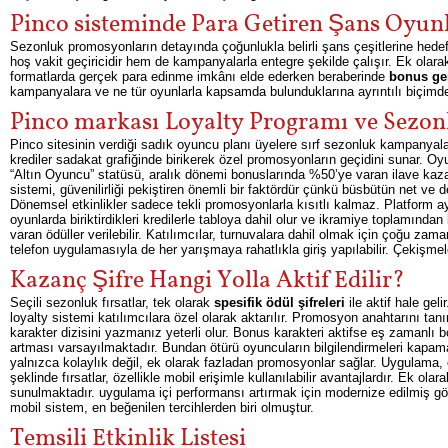
Pinco sisteminde Para Getiren Şans Oyunl
Sezonluk promosyonların detayında çoğunlukla belirli şans çeşitlerine hedef
hoş vakit geçiricidir hem de kampanyalarla entegre şekilde çalışır. Ek olar
formatlarda gerçek para edinme imkânı elde ederken beraberinde
bonus ger
kampanyalara ve ne tür oyunlarla kapsamda bulunduklarına ayrıntılı biçimde e
Pinco markası Loyalty Programı ve Sezon
Pinco sitesinin verdiği sadık oyuncu planı üyelere sırf sezonluk kampanyalard
krediler sadakat grafiğinde birikerek özel promosyonların geçidini sunar. O
“Altın Oyuncu” statüsü, aralık dönemi bonuslarında %50’ye varan ilave kaz
sistemi, güvenilirliği pekiştiren önemli bir faktördür çünkü büsbütün net ve de
Dönemsel etkinlikler sadece tekli promosyonlarla kısıtlı kalmaz. Platform ay
oyunlarda biriktirdikleri kredilerle tabloya dahil olur ve ikramiye toplamı
varan ödüller verilebilir. Katılımcılar, turnuvalara dahil olmak için çoğu 
telefon uygulamasıyla de her yarışmaya rahatlıkla giriş yapılabilir. Çekişmele
Kazanç Şifre Hangi Yolla Aktif Edilir?
Seçili sezonluk fırsatlar, tek olarak
spesifik ödül şifreleri
ile aktif hale ge
loyalty sistemi katılımcılara özel olarak aktarılır. Promosyon anahtarını t
karakter dizisini yazmanız yeterli olur. Bonus karakteri aktifse eş zamanlı 
artması varsayılmaktadır. Bundan ötürü oyuncuların bilgilendirmeleri kapam
yalnızca kolaylık değil, ek olarak fazladan promosyonlar sağlar. Uygulama,
şeklinde fırsatlar, özellikle mobil erişimle kullanılabilir avantajlardır. Ek 
sunulmaktadır. uygulama içi performansı artırmak için modernize edilmiş görs
mobil sistem, en beğenilen tercihlerden biri olmuştur.
Temsili Etkinlik Listesi