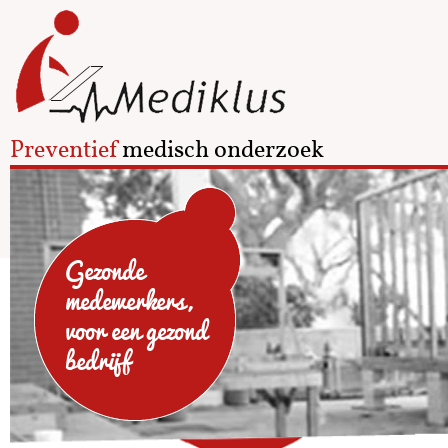
Preventief
medisch onderzoek
Gezonde
medewerkers,
voor een gezond
bedrijf