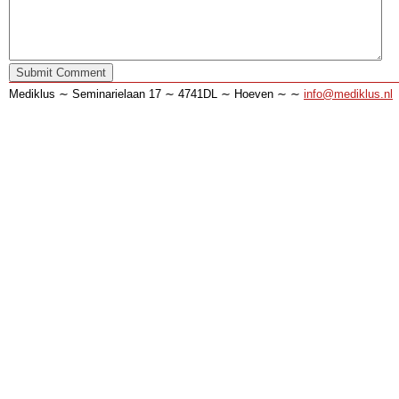
Mediklus ∼ Seminarielaan 17 ∼ 4741DL ∼ Hoeven ∼ ∼
info@mediklus.nl