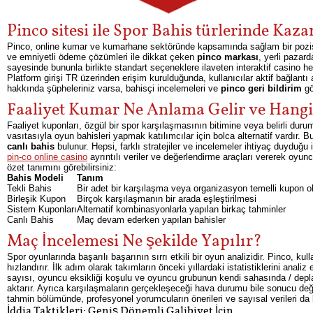
Pinco sitesi ile Spor Bahis türlerinde Kaz
Pinco, online kumar ve kumarhane sektöründe kapsamında sağlam bir pozisyo
ve emniyetli ödeme çözümleri ile dikkat çeken
pinco markası
, yerli pazar
sayesinde bununla birlikte standart seçeneklere ilaveten interaktif casino 
Platform girişi TR üzerinden erişim kurulduğunda, kullanıcılar aktif bağlantı
hakkında şüpheleriniz varsa, bahisçi incelemeleri ve
pinco geri bildirim
gö
Faaliyet Kumar Ne Anlama Gelir ve Hangi
Faaliyet kuponları, özgül bir spor karşılaşmasının bitimine veya belirli dur
vasıtasıyla oyun bahisleri yapmak katılımcılar için bolca alternatif vardır. Bu
canlı bahis
bulunur. Hepsi, farklı stratejiler ve incelemeler ihtiyaç duyduğu
pin-co online casino
ayrıntılı veriler ve değerlendirme araçları vererek oyunc
özet tanımını görebilirsiniz:
Bahis Modeli
Tanım
Tekli Bahis
Bir adet bir karşılaşma veya organizasyon temelli kupon 
Birleşik Kupon
Birçok karşılaşmanın bir arada eşleştirilmesi
Sistem Kuponları
Alternatif kombinasyonlarla yapılan birkaç tahminler
Canlı Bahis
Maç devam ederken yapılan bahisler
Maç İncelemesi Ne şekilde Yapılır?
Spor oyunlarında başarılı başarının sırrı etkili bir oyun analizidir. Pinco, k
hızlandırır. İlk adım olarak takımların önceki yıllardaki istatistiklerini ana
sayısı, oyuncu eksikliği koşulu ve oyuncu grubunun kendi sahasında / deplas
aktarır. Ayrıca karşılaşmaların gerçekleşeceği hava durumu bile sonucu değ
tahmin bölümünde, profesyonel yorumcuların önerileri ve sayısal verileri da
İddia Taktikleri: Geniş Dönemli Galibiyet İçin