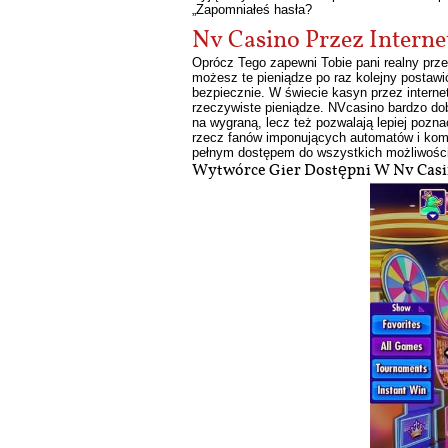
„Zapomniałeś hasła?
Nv Casino Przez Intern
Oprócz Tego zapewni Tobie pani realny prz
możesz te pieniądze po raz kolejny postawi
bezpiecznie. W świecie kasyn przez interne
rzeczywiste pieniądze. NVcasino bardzo dob
na wygraną, lecz też pozwalają lepiej pozn
rzecz fanów imponujących automatów i kompu
pełnym dostępem do wszystkich możliwości
Wytwórce Gier Dostępni W Nv Cas