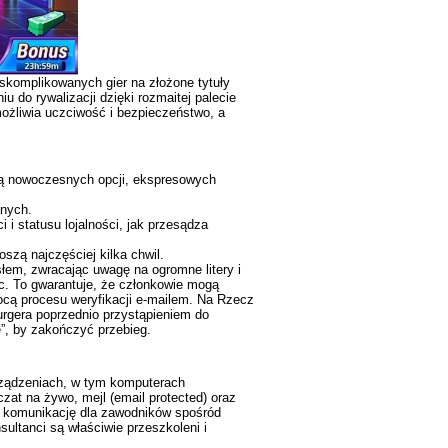
skomplikowanych gier na złożone tytuły
 do rywalizacji dzięki rozmaitej palecie
możliwia uczciwość i bezpieczeństwo, a
kają nowoczesnych opcji, ekspresowych
anych.
 i statusu lojalności, jak przesądza
zą najczęściej kilka chwil.
m, zwracając uwagę na ogromne litery i
c. To gwarantuje, że członkowie mogą
ocą procesu weryfikacji e-mailem. Na Rzecz
urgera poprzednio przystąpieniem do
”, by zakończyć przebieg.
urządzeniach, w tym komputerach
zat na żywo, mejl (email protected) oraz
a komunikację dla zawodników spośród
ultanci są właściwie przeszkoleni i