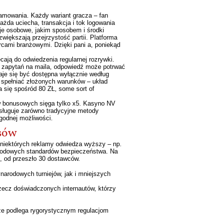
amowania. Każdy wariant gracza – fan
ażda uciecha, transakcja i tok logowania
je osobowe, jakim sposobem i środki
większają przejrzystość partii. Platforma
rcami branżowymi. Dzięki pani a, poniekąd
cają do odwiedzenia regularnej rozrywki.
 zapytań na maila, odpowiedź może potrwać
daje się być dostępna wyłącznie według
y spełniać złożonych warunków – układ
się spośród 80 ZŁ, some sort of
ów bonusowych sięga tylko x5. Kasyno NV
sługuje zarówno tradycyjne metody
godnej możliwości.
sów
 niektórych reklamy odwiedza wyższy – np.
narodowych standardów bezpieczeństwa. Na
, od przeszło 30 dostawców.
narodowych turniejów, jak i mniejszych
zecz doświadczonych internautów, którzy
 że podlega rygorystycznym regulacjom