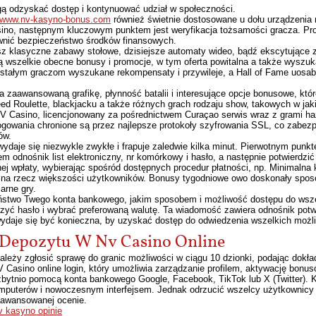
gą odzyskać dostęp i kontynuować udział w społeczności.
www.nv-kasyno-bonus.com
również świetnie dostosowane u dołu urządzenia 
asino, następnym kluczowym punktem jest weryfikacja tożsamości gracza. Pro
ewnić bezpieczeństwo środków finansowych.
sz klasyczne zabawy stołowe, dzisiejsze automaty wideo, bądź ekscytujące 
wszelkie obecne bonusy i promocje, w tym oferta powitalna a także wyszuka
stałym graczom wyszukane rekompensaty i przywileje, a Hall of Fame uosabia
 zaawansowaną grafikę, płynność batalii i interesujące opcje bonusowe, któ
d Roulette, blackjacku a także różnych grach rodzaju show, takowych w jak
V Casino, licencjonowany za pośrednictwem Curaçao serwis wraz z grami h
 logowania chronione są przez najlepsze protokoły szyfrowania SSL, co zabe
ów.
daje się niezwykle zwykłe i frapuje zaledwie kilka minut. Pierwotnym punkt
 odnośnik list elektroniczny, nr komórkowy i hasło, a następnie potwierdzić
j wpłaty, wybierając spośród dostępnych procedur płatności, np. Minimalna
ne na rzecz większości użytkowników. Bonusy tygodniowe owo doskonały spo
arne gry.
ństwo Twego konta bankowego, jakim sposobem i możliwość dostępu do wszelk
zyć hasło i wybrać preferowaną walutę. Ta wiadomość zawiera odnośnik potw
daje się być konieczna, by uzyskać dostęp do odwiedzenia wszelkich możliw
Depozytu W Nv Casino Online
ależy zgłosić sprawę do granic możliwości w ciągu 10 dzionki, podając dokła
Casino online login, który umożliwia zarządzanie profilem, aktywację bonus
zbytnio pomocą konta bankowego Google, Facebook, TikTok lub X (Twitter).
mputerów i nowoczesnym interfejsem. Jednak odrzucić wszelcy użytkownicy s
aawansowanej ocenie.
v kasyno opinie