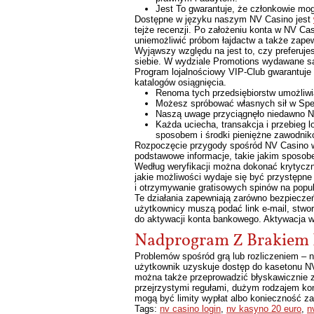
Jest To gwarantuje, że członkowie mo
Dostępne w języku naszym NV Casino jest
tejże recenzji. Po założeniu konta w NV C
uniemożliwić próbom łajdactw a także zap
Wyjąwszy względu na jest to, czy preferuje
siebie. W wydziale Promotions wydawane są 
Program lojalnościowy VIP-Club gwarantuje 
katalogów osiągnięcia.
Renoma tych przedsiębiorstw umożliwia
Możesz spróbować własnych sił w Spee
Naszą uwage przyciągnęło niedawno N
Każda uciecha, transakcja i przebieg
sposobem i środki pieniężne zawodnik
Rozpoczęcie przygody spośród NV Casino wy
podstawowe informacje, takie jakim sposobem
Według weryfikacji można dokonać krytyczne
jakie możliwości wydaje się być przystęp
i otrzymywanie gratisowych spinów na popul
Te działania zapewniają zarówno bezpiecze
użytkownicy muszą podać link e-mail, stwor
do aktywacji konta bankowego. Aktywacja wy
Nadprogram Z Brakiem 
Problemów spośród grą lub rozliczeniem – n
użytkownik uzyskuje dostęp do kasetonu NV 
można także przeprowadzić błyskawicznie 
przejrzystymi regułami, dużym rodzajem ko
mogą być limity wypłat albo konieczność z
Tags:
nv casino login
,
nv kasyno 20 euro
,
n