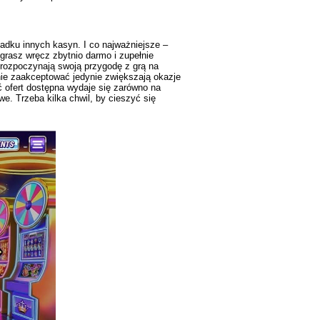
adku innych kasyn. I co najważniejsze –
grasz wręcz zbytnio darmo i zupełnie
 rozpoczynają swoją przygodę z grą na
 nie zaakceptować jedynie zwiększają okazje
ć ofert dostępna wydaje się zarówno na
. Trzeba kilka chwil, by cieszyć się