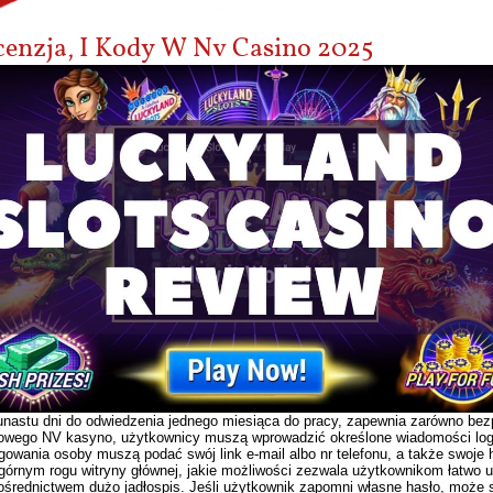
cenzja, I Kody W Nv Casino 2025
kunastu dni do odwiedzenia jednego miesiąca do pracy, zapewnia zarówno bez
owego NV kasyno, użytkownicy muszą wprowadzić określone wiadomości log
gowania osoby muszą podać swój link e-mail albo nr telefonu, a także swoje
górnym rogu witryny głównej, jakie możliwości zezwala użytkownikom łatwo
średnictwem dużo jadłospis. Jeśli użytkownik zapomni własne hasło, może 