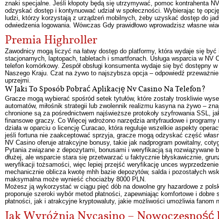
znaki specjalne. Jeśli kłopoty będą się utrzymywać, pomoc kontrahenta N
odzyskać dostęp i kontynuować udział w społeczności. Wybierając tę opc
ludzi, którzy korzystają z urządzeń mobilnych, żeby uzyskać dostęp do ja
odwiedzenia logowania. Wówczas Gdy prawidłowo wprowadzisz własne wiadom
Premia Highroller
Zawodnicy mogą liczyć na łatwy dostęp do platformy, która wydaje się być
stacjonarnych, laptopach, tabletach i smartfonach. Usługa wsparcia w NV Ca
telefon komórkowy. Zespół obsługi konsumenta wydaje się być dostępny w 
Naszego Kraju. Czat na żywo to najszybsza opcja – odpowiedź przeważnie p
uprzejmi.
W Jaki To Sposób Pobrać Aplikację Nv Casino Na Telefon?
Gracze mogą wybierać spośród setek tytułów, które zostały troskliwie wy
automatów, miłośnik strategii lub zwolennik realizmu kasyna na żywo – znaj
chronione są za pośrednictwem najświeższe protokoły szyfrowania SSL, ja
finansowe graczy. Co Więcej wdrożono narzędzia antyfraudowe i programy mo
działa w oparciu o licencję Curacao, która reguluje wszelkie aspekty ope
jeśli fortuna nie zaakceptować sprzyja, gracze mogą odzyskać część włas
NV Casino oferuje atrakcyjne bonusy, takie jak nadprogram powitalny, coty
Pytania związane z depozytami, bonusami i weryfikacją są rozwiązywane
dłużej, ale wsparcie stara się przetwarzać u faktycznie błyskawicznie, gr
weryfikacji tożsamości, więc lepiej przejść weryfikację unces wyprzedzen
mechanicznie oblicza kwotę mhh bazie depozytów, salda i pozostałych ws
maksymalna może wynieść chociażby 8000 PLN.
Możesz ją wykorzystać w ciągu pięć dób na dowolne gry hazardowe z polsk
proponuje szeroki wybór metod płatności, zapewniając komfortowe i dobre
płatności, jak i atrakcyjne kryptowaluty, jakie możliwości umożliwia fan
Jak Wyróżnia Nvcasino – Nowoczesność