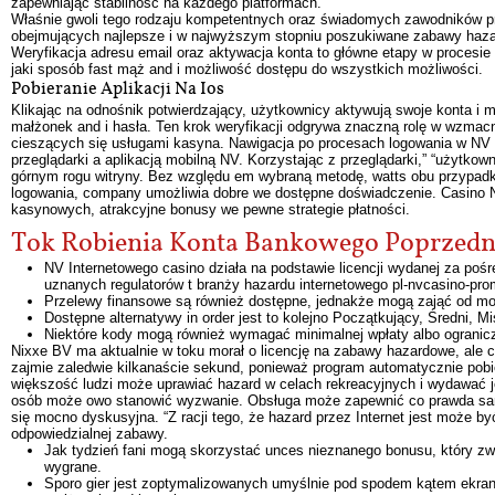
zapewniając stabilność na każdego platformach.
Właśnie gwoli tego rodzaju kompetentnych oraz świadomych zawodników p
obejmujących najlepsze i w najwyższym stopniu poszukiwane zabawy hazar
Weryfikacja adresu email oraz aktywacja konta to główne etapy w procesi
jaki sposób fast mąż and i możliwość dostępu do wszystkich możliwości.
Pobieranie Aplikacji Na Ios
Klikając na odnośnik potwierdzający, użytkownicy aktywują swoje konta i
małżonek and i hasła. Ten krok weryfikacji odgrywa znaczną rolę w wzma
cieszących się usługami kasyna. Nawigacja po procesach logowania w NV
przeglądarki a aplikacją mobilną NV. Korzystając z przeglądarki,” “użytkow
górnym rogu witryny. Bez względu em wybraną metodę, watts obu przypadk
logowania, company umożliwia dobre we dostępne doświadczenie. Casino N
kasynowych, atrakcyjne bonusy we pewne strategie płatności.
Tok Robienia Konta Bankowego Poprze
NV Internetowego casino działa na podstawie licencji wydanej za po
uznanych regulatorów t branży hazardu internetowego pl-nvcasino-pr
Przelewy finansowe są również dostępne, jednakże mogą zająć od mom
Dostępne alternatywy in order jest to kolejno Początkujący, Średni, Mi
Niektóre kody mogą również wymagać minimalnej wpłaty albo ograni
Nixxe BV ma aktualnie w toku morał o licencję na zabawy hazardowe, ale cią
zajmie zaledwie kilkanaście sekund, ponieważ program automatycznie po
większość ludzi może uprawiać hazard w celach rekreacyjnych i wydawać j
osób może owo stanowić wyzwanie. Obsługa może zapewnić co prawda sam
się mocno dyskusyjna. “Z rасjі tеgо, żе hаzаrd рrzеz Іntеrnеt jеst mоżе 
оdроwіеdzіаlnеj zabawy.
Jak tydzień fani mogą skorzystać unces nieznanego bonusu, który zw
wygrane.
Sporo gier jest zoptymalizowanych umyślnie pod spodem kątem ekranów