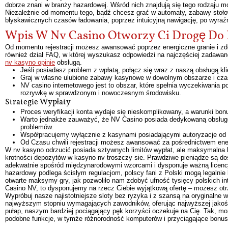
dobrze znani w branży hazardowej. Wśród nich znajdują się tego rodzaju m
Niezależnie od momentu tego, bądź chcesz grać w automaty, zabawy sto
błyskawicznych czasów ładowania, poprzez intuicyjną nawigację, po wyraź
Wpis W Nv Casino Otworzy Ci Drogę Do P
Od momentu rejestracji możesz awansować poprzez energiczne granie i zd
również dział FAQ, w której wyszukasz odpowiedzi na najczęściej zadawane
nv kasyno opinie
obsługą.
Jeśli posiadasz problem z wpłatą, połącz się wraz z naszą obsługą kli
Graj w własne ulubione zabawy kasynowe w dowolnym obszarze i cza
NV casino internetowego jest to obszar, które spełnia wyczekiwania
rozrywkę w sprawdzonym i nowoczesnym środowisku.
Strategie Wypłaty
Proces weryfikacji konta wydaje się nieskomplikowany, a warunki bonu
Warto jednakże zauważyć, że NV Casino posiada dedykowaną obsługę 
problemów.
Współpracujemy wyłącznie z kasynami posiadającymi autoryzacje od
Od Czasu chwili rejestracji możesz awansować za pośrednictwem ener
W nv kasyno odrzucić posiada sztywnych limitów wypłat, ale maksymalna k
krotności depozytów w kasyno nv troszczy sie. Prawdziwe pieniądze są dost
adekwatnie spośród międzynarodowymi wzorcami i dysponuje ważną licencję
hazardowy podlega ścisłym regulacjom, polscy fani z Polski mogą legalnie 
otwarte maksymy gry, jak pozwoliło nam zdobyć ufność tysięcy polskich i
Casino NV, to dysponujemy na rzecz Ciebie wyjątkową ofertę – możesz ot
Wypróbuj nasze najistotniejsze sloty bez ryzyka i z szansą na oryginalne 
najwyższym stopniu wymagających zawodników, oferując najwyższej jak
pułap, naszym bardziej pociągający pęk korzyści oczekuje na Cię. Tak, m
podobne funkcje, w tymże różnorodność komputerów i przyciągające bonus