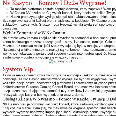
Nv Kasyno – Bonusy I Duże Wygrane!
Ta mobilna platforma została zaprojektowana, żeby zapewnić Wam płyn
W Casino.NV czeka na Cię wybór konsol, który spełni wszelkie Twoje
Nasza propozycja gier wydaje się być stale aktualizowana, dzięki dl
Szczegółowe warunki każdej ofert znajdziesz w kodeksie. NV Casino propo
zakładów muzycznych. Gracze mogą typować wyniki wydarzeń sportowych na
dyscyplin.
Wybór Komputerów W Nv Casino
Na stronie www kasyna znajdują się czytelne wiadomości o bonusach i pro
konta bankowego możesz zacząć grać – sloty, live casino, turnieje. Całoksz
Możesz też napisać maila, jeśli rzecz wydaje się być w mniejszym stopniu 
Najczęściej w kilka minutek, a reakcji są konkretne – bez kopiowania form
wojny, jest lokalizacja portalu pod spodem kątem internautów spośród Na
systemowe – dostępna wydaje się w języku naszym.
System Vip
Ta nowa marka dynamicznie wkroczyła na europejski sektor i z miesiąca n
powoduje, że NV Casino internetowego wydaje się być tak wyjątkowe i wy
wszelkie opcje naszej nowoczesnej platformy i zobrazujemy używane przez
pośrednictwem Curacao Gaming Control Board, co umożliwia bezpieczeństw
bezpieczeństwa, dbając o wiadomości użytkowników i zapewniając dywano
rzeczywistego kasyna bez wychodzenia wraz z domu.
Obsługa Klienta W Nvcasino – Pomoc W Każdej Sytuacji U Do
NV Casino oferuje ogromny wachlarz konsol, które zadowolą każdego grac
tutaj coś dla siebie. Pamiętaj, że maksymalna wygrana spośród istot bezp
wypłacić wygrane naprawdę imponujące ilości. Aktywacja bonusu wydaje s
dzięki bezpłatnymi spinami. Żądania obrotu różnią się w zależności od ofert