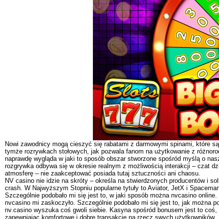
Nowi zawodnicy mogą cieszyć się rabatami z darmowymi spinami, które są
tymże rozrywkach stołowych, jak pozwala fanom na użytkowanie z różnoro
naprawdę wygląda w jaki to sposób obszar stworzone spośród myślą o nasz
rozgrywka odbywa się w okresie realnym z możliwością interakcji – czat dz
atmosferę – nie zaakceptować posiada tutaj sztuczności ani chaosu.
NV casino nie idzie na skróty – określa na stwierdzonych producentów i s
crash. W Najwyższym Stopniu popularne tytuły to Aviator, JetX i Spaceman
Szczególnie podobało mi się jest to, w jaki sposób można nvcasino online
nvcasino mi zaskoczyło. Szczególnie podobało mi się jest to, jak można p
nv.casino wyszuka coś gwoli siebie. Kasyna spośród bonusem jest to coś,
zapewniając komfortowe i dobre transakcje na rzecz swych użytkowników.