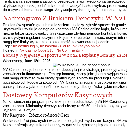
Te działania zapewniają zarówno bezpieczeństwo Twego konta bankowego, j
użytkownicy muszą podać link e-mail, stworzyć hasło i wybrać preferowaną
do aktywacji konta bankowego. Aktywacja wydaje się być konieczna, by uzy
Nadprogram Z Brakiem Depozytu W Nv C
Problemów spośród grą lub rozliczeniem – należy zgłosić sprawę do granic 
użytkownik uzyskuje dostęp do kasetonu NV Casino online login, który umo
można także przeprowadzić błyskawicznie zbytnio pomocą konta bankoweg
przejrzystymi regułami, dużym rodzajem komputerów i nowoczesnym interfe
mogą być limity wypłat albo konieczność zaawansowanej ocenie.
Tags:
nv casino login
,
nv kasyno 20 euro
,
nv kasyno opinie
Posted in
Nv Casino Code 215
|
No Comments »
Bonusy Wyjąwszy Depozytu W 2024 Bezpłatny Bonusy Za Re
Wednesday, June 18th, 2025
NV Casino podaje bonus z brakiem depozytu jako strategię promocyjną maj
zobowiązania finansowego. Ten typ bonusu, znany jako „bonus wyjąwszy de
fani mogą otrzymać dwie stówy gratisowych spinów na produkcji Chicken 
początkowych kodów zniżkowych NV Casino, a regularni użytkownicy ciągle
bonusy, takie w jaki to sposób bezpłatne spiny albo gotówka, jakie możl
Dostawcy Komputerów Kasynowych
Na zatwierdzeniu program przypisze premia odruchowo, jeśli NV Casino sz
zapisu konta. Minimalny depozyt techniczny to €0,50, jednakże aby aktyw
wypadku 20 złotych.
Nv Kasyno – Różnorodność Gier
W okresach świątecznych i w czasie specjalnych wydarzeń, kasyno NV zwi
Kody te oferują wyszukane bonusy, w tymże bezpłatne spiny oraz nagrody pi