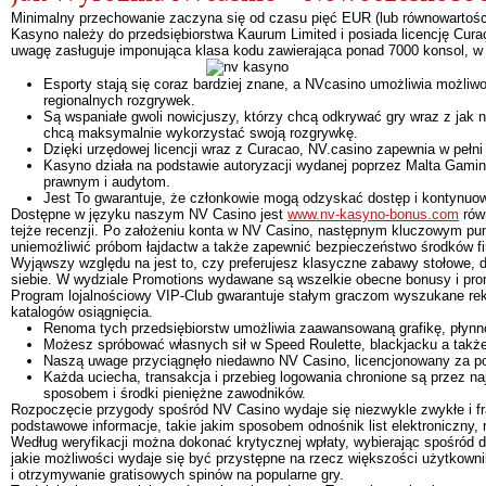
Minimalny przechowanie zaczyna się od czasu pięć EUR (lub równowartości
Kasyno należy do przedsiębiorstwa Kaurum Limited i posiada licencję Cu
uwagę zasługuje imponująca klasa kodu zawierająca ponad 7000 konsol, w 
Esporty stają się coraz bardziej znane, a NVcasino umożliwia możliw
regionalnych rozgrywek.
Są wspaniałe gwoli nowicjuszy, którzy chcą odkrywać gry wraz z jak
chcą maksymalnie wykorzystać swoją rozgrywkę.
Dzięki urzędowej licencji wraz z Curacao, NV.casino zapewnia w pełni
Kasyno działa na podstawie autoryzacji wydanej poprzez Malta Gamin
prawnym i audytom.
Jest To gwarantuje, że członkowie mogą odzyskać dostęp i kontynuow
Dostępne w języku naszym NV Casino jest
www.nv-kasyno-bonus.com
równ
tejże recenzji. Po założeniu konta w NV Casino, następnym kluczowym pun
uniemożliwić próbom łajdactw a także zapewnić bezpieczeństwo środków f
Wyjąwszy względu na jest to, czy preferujesz klasyczne zabawy stołowe, 
siebie. W wydziale Promotions wydawane są wszelkie obecne bonusy i prom
Program lojalnościowy VIP-Club gwarantuje stałym graczom wyszukane rekom
katalogów osiągnięcia.
Renoma tych przedsiębiorstw umożliwia zaawansowaną grafikę, płynnoś
Możesz spróbować własnych sił w Speed Roulette, blackjacku a także
Naszą uwage przyciągnęło niedawno NV Casino, licencjonowany za p
Każda uciecha, transakcja i przebieg logowania chronione są przez 
sposobem i środki pieniężne zawodników.
Rozpoczęcie przygody spośród NV Casino wydaje się niezwykle zwykłe i fr
podstawowe informacje, takie jakim sposobem odnośnik list elektroniczny, 
Według weryfikacji można dokonać krytycznej wpłaty, wybierając spośród d
jakie możliwości wydaje się być przystępne na rzecz większości użytko
i otrzymywanie gratisowych spinów na popularne gry.