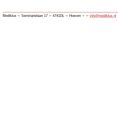
Mediklus ∼ Seminarielaan 17 ∼ 4741DL ∼ Hoeven ∼ ∼
info@mediklus.nl