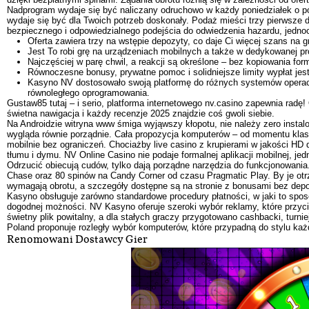
Nadprogram wydaje się być naliczany odruchowo w każdy poniedziałek o p
wydaje się być dla Twoich potrzeb doskonały. Podaż mieści trzy pierwsze
bezpiecznego i odpowiedzialnego podejścia do odwiedzenia hazardu, jedno
Oferta zawiera trzy na wstępie depozyty, co daje Ci więcej szans na g
Jest To robi grę na urządzeniach mobilnych a także w dedykowanej p
Najczęściej w parę chwil, a reakcji są określone – bez kopiowania for
Równoczesne bonusy, prywatne pomoc i solidniejsze limity wypłat jest
Kasyno NV dostosowało swoją platformę do różnych systemów operac
równoległego oprogramowania.
Gustaw85 tutaj – i serio, platforma internetowego nv.casino zapewnia radę!
świetna nawigacja i każdy recenzje 2025 znajdzie coś gwoli siebie.
Na Androidzie witryna www śmiga wyjąwszy kłopotu, nie należy zero instalo
wygląda równie porządnie. Cała propozycja komputerów – od momentu klas
mobilnie bez ograniczeń. Chociażby live casino z krupierami w jakości HD 
tłumu i dymu. NV Online Casino nie podaje formalnej aplikacji mobilnej, je
Odrzucić obiecują cudów, tylko dają porządne narzędzia do funkcjonowani
Chase oraz 80 spinów na Candy Corner od czasu Pragmatic Play. By je otrzy
wymagają obrotu, a szczegóły dostępne są na stronie z bonusami bez dep
Kasyno obsługuje zarówno standardowe procedury płatności, w jaki to spo
dogodnej możności. NV Kasyno oferuje szeroki wybór reklamy, które przyc
świetny plik powitalny, a dla stałych graczy przygotowano cashbacki, turni
Poland proponuje rozległy wybór komputerów, które przypadną do stylu ka
Renomowani Dostawcy Gier