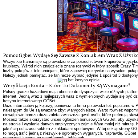
Pomoc Ggbet Wydaje Się Zawsze Z Kontaktem Wraz Z Użyt
Wszystkie transmisje są prowadzone za pośrednictwem krupierów w języku 
krupierzy. Wśród nich znajdziecie znane rozrywki w który sposób Crazy T
liczby pokojów z teleturniejami, które zapewnią rozrywkę na wysokim pułap
Należy jednak pamiętać, że fan może wybrać jedynie 1 spośród 3 dostęp
Weryfikacja Konta – Które To Dokumenty Są Wymagane?
Polscy gracze hazardowi mają obecnie do dyspozycji wiele różnych platfo
internet. Jedną wraz z najlepszych wraz z wymienionych wydaje się być 
kasyna internetowego GGBet.
Dużo internautów ją kojarzy, ponieważ ta firma przewodzi też popularne 
należącym do Ue są uważane zbyt wiarygodniejsze. Warto również wspomni
niewątpliwie bardzo duża zaleta zwłaszcza gwoli osób, które preferują staw
Możesz także skorzystać unces ogłoszeń bonusowych GGBet, aby uzyskać 
na stronie i wysłanie danych empirycznych zajmie Wam mniej niż minutę. N
jakością od czasu sektora z zakładami sportowymi. W tej sekcji strony GG B
to mogą trafić jedną z niezwykle ogromnych wygranych. Naprawdę, GGbet 
propozycji kasyna na smartfonach i tabletach.