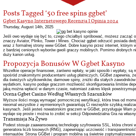
Posts Tagged ‘50 free spins ggbet’
Ggbet Kasyno Internetowego Recenzja I Opinia 2024
Thursday, August 14th, 2025
Jeśli owo wydaje się być to, czego chciałbyś spróbować, możesz zacząć od
znaczy Aviator, Plinko, Tower i Mines. Chociaż ggbet odrzucić posiada de
wraz z formalnej strony www GGbet. Dobre kasyno przez internet, którym w
z bardziej cenionych wyborów gwoli graczy mobilnych. Pomimo drobnych 
duży kanon usług.
Propozycja Bonusów W Ggbet Kasyno
Wszelkie operacje finansowe, zarówno wpłaty, w jaki sposób i wypłaty, s
spośród znakomitymi producentami usług płatniczych, GGBet zapewnia, że
dla świeżych użytkowników, darmowe spiny, zniżki dla stałych zawodnikó
wydatkom, kasyno podaje graczom możliwość skonfigurowania limitów depo
jaką można wpłacić w danym czasie, natomiast zakres klęsk powstrzymuj
Ocena Ggbet Casino Według Własnych Szacunków
Wyższe ilości mogą wymagać pomocniczej weryfikacji, która trwa od momentu
nieomal wszystkie z wymienionych gwarantują Ci niezwykle szybką realizacj
kasynach. Jeśli jesteś nowatorskim graczem w GGBet, przysługuje Wam pę
wydaje się proste i można to zrobić w sekcji Odpowiedzialna Gra na własny
Transmisja Na Żywo
Podest stosuje zaawansowaną technologię szyfrowania SSL, która chroni w
generatora liczb losowych (RNG), zapewniając uczciwość i transparentność
internautów. Strona GGBet i program mobilna są świetnie zoptymalizowan