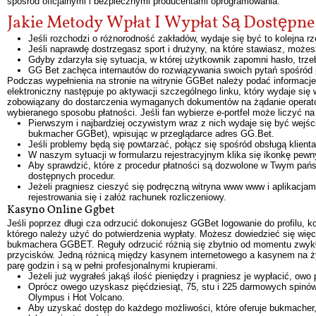
spośród oficjalnymi i bezpiecznymi producentami oprogramowania.
Jakie Metody Wpłat I Wypłat Są Dostępn
Jeśli rozchodzi o różnorodność zakładów, wydaje się być to kolejna r
Jeśli naprawdę dostrzegasz sport i drużyny, na które stawiasz, możesz
Gdyby zdarzyła się sytuacja, w której użytkownik zapomni hasło, trz
GG Bet zachęca internautów do rozwiązywania swoich pytań spośród prz
Podczas wypełnienia na stronie na witrynie GGBet należy podać informacje
elektroniczny następuje po aktywacji szczególnego linku, który wydaje się
zobowiązany do dostarczenia wymaganych dokumentów na żądanie operator
wybieranego sposobu płatności. Jeśli fan wybierze e-portfel może liczyć n
Pierwszym i najbardziej oczywistym wraz z nich wydaje się być wejści
bukmacher GGBet), wpisując w przeglądarce adres GG.Bet.
Jeśli problemy będą się powtarzać, połącz się spośród obsługą klient
W naszym sytuacji w formularzu rejestracyjnym klika się ikonkę pe
Aby sprawdzić, które z procedur płatności są dozwolone w Twym państwi
dostępnych procedur.
Jeżeli pragniesz cieszyć się podręczną witryna www www i aplikacjam
rejestrowania się i załóż rachunek rozliczeniowy.
Kasyno Online Ggbet
Jeśli poprzez długi cza odrzucić dokonujesz GGBet logowanie do profilu
którego należy użyć do potwierdzenia wypłaty. Możesz dowiedzieć się więce
bukmachera GGBET. Reguły odrzucić różnią się zbytnio od momentu zwykł
przycisków. Jedną różnicą między kasynem internetowego a kasynem na żywo
parę godzin i są w pełni profesjonalnymi krupierami.
Jeżeli już wygrałeś jakąś ilość pieniędzy i pragniesz je wypłacić, o
Oprócz owego uzyskasz pięćdziesiąt, 75, stu i 225 darmowych spinów
Olympus i Hot Volcano.
Aby uzyskać dostęp do każdego możliwości, które oferuje bukmacher, 