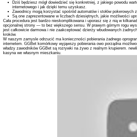
Dziś będziesz mógł dowiedzieć się konkretniej, z jakiego powodu war
internetowego i jak dzięki temu uzyskasz.
Zawodnicy mogą korzystać spośród automatów i stołów pokerowych z 
Są one zaprezentowane w liczbach dziesiętnych, jakie możliwości up
Cała procedura jest bardzo nieskomplikowana i uporasz się z nią w kilkan
opcjonalnej strony — to bez większego sensu. W prawym górnym rogu w
jest całkowicie darmowa i nie zaakceptować dzierży wbudowanych żadnych r
kroków.
W naszym zamysle odrzucić ma konieczności pobierania żadnego oprogramo
internetem. GGBet komórkowy wyjąwszy pobierania owo porządna możliwość
władzy zawodników GGBet są rozrywki na żywo z realnym krupierem. newli
kasyna we własnym mieszkaniu.