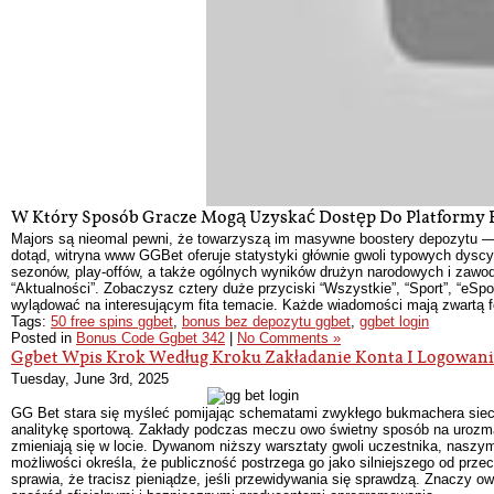
W Który Sposób Gracze Mogą Uzyskać Dostęp Do Platformy 
Majors są nieomal pewni, że towarzyszą im masywne boostery depozytu —
dotąd, witryna www GGBet oferuje statystyki głównie gwoli typowych dys
sezonów, play-offów, a także ogólnych wyników drużyn narodowych i zawod
“Aktualności”. Zobaczysz cztery duże przyciski “Wszystkie”, “Sport”, “eSpo
wylądować na interesującym fita temacie. Każde wiadomości mają zwartą f
Tags:
50 free spins ggbet
,
bonus bez depozytu ggbet
,
ggbet login
Posted in
Bonus Code Ggbet 342
|
No Comments »
Ggbet Wpis Krok Według Kroku Zakładanie Konta I Logowan
Tuesday, June 3rd, 2025
GG Bet stara się myśleć pomijając schematami zwykłego bukmachera siecio
analitykę sportową. Zakłady podczas meczu owo świetny sposób na urozma
zmieniają się w locie. Dywanom niższy warsztaty gwoli uczestnika, naszym 
możliwości określa, że publiczność postrzega go jako silniejszego od prze
sprawia, że tracisz pieniądze, jeśli przewidywania się sprawdzą. Znaczy