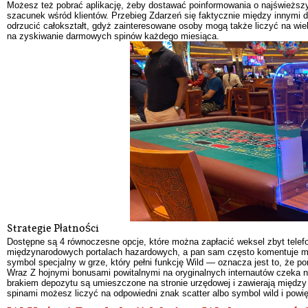
Możesz też pobrać aplikację, żeby dostawać poinformowania o najświeżs
szacunek wśród klientów. Przebieg Zdarzeń się faktycznie między innymi d
odrzucić całokształt, gdyż zainteresowane osoby mogą także liczyć na wiele
na zyskiwanie darmowych spinów każdego miesiąca.
Strategie Płatności
Dostępne są 4 równoczesne opcje, które można zapłacić weksel zbyt telef
międzynarodowych portalach hazardowych, a pan sam często komentuje mat
symbol specjalny w grze, który pełni funkcję Wild — oznacza jest to, że 
Wraz Z hojnymi bonusami powitalnymi na oryginalnych internautów czeka ni
brakiem depozytu są umieszczone na stronie urzędowej i zawierają między
spinami możesz liczyć na odpowiedni znak scatter albo symbol wild i pow