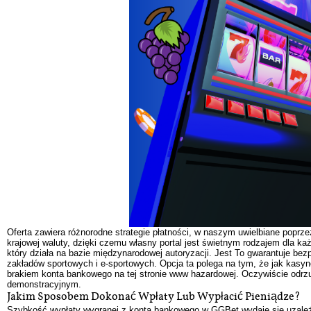
Oferta zawiera różnorodne strategie płatności, w naszym uwielbiane poprz
krajowej waluty, dzięki czemu własny portal jest świetnym rodzajem dla 
który działa na bazie międzynarodowej autoryzacji. Jest To gwarantuje be
zakładów sportowych i e-sportowych. Opcja ta polega na tym, że jak kasyn
brakiem konta bankowego na tej stronie www hazardowej. Oczywiście odrzu
demonstracyjnym.
Jakim Sposobem Dokonać Wpłaty Lub Wypłacić Pieniądze?
Szybkość wypłaty wygranej z konta bankowego w GGBet wydaje się uzależni