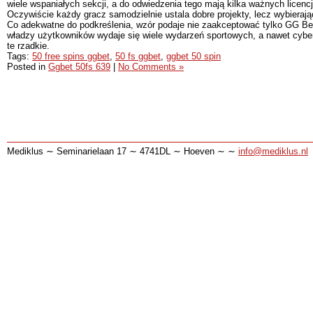
wiele wspaniałych sekcji, a do odwiedzenia tego mają kilka ważnych licencj
Oczywiście każdy gracz samodzielnie ustala dobre projekty, lecz wybieraj
Co adekwatne do podkreślenia, wzór podaje nie zaakceptować tylko GG Bet
władzy użytkowników wydaje się wiele wydarzeń sportowych, a nawet cyber
te rzadkie.
Tags:
50 free spins ggbet
,
50 fs ggbet
,
ggbet 50 spin
Posted in
Ggbet 50fs 639
|
No Comments »
Mediklus ∼ Seminarielaan 17 ∼ 4741DL ∼ Hoeven ∼ ∼
info@mediklus.nl