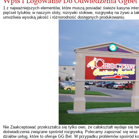
Wpis I Logowanie Do Odwiedzenia Ggbet
1 z najważniejszych elementów, które muszą posiadać świeże kasyna inter
pięćset tytułów, w naszym sloty, rozrywki stołowe, rozgrywkę na żywo a 
umożliwia wysoką jakość i różnorodność dostępnych produkowaniu.
Nie Zaakceptować przekształca się tylko owo, że całokształt wydaje się
doświadczenia związane spośród rozgrywką. Polecamy zapoznać się wraz z 
działów usług, które to oferuje GG.Bet. W przypadku problemów spośród k