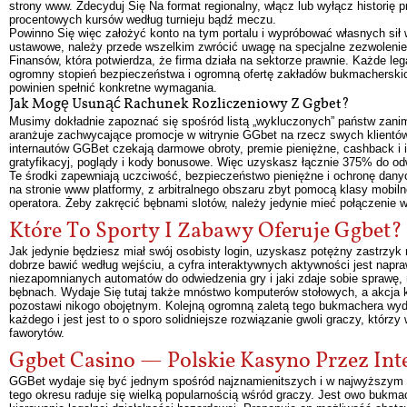
strony www. Zdecyduj Się Na format regionalny, włącz lub wyłącz historię 
procentowych kursów według turnieju bądź meczu.
Powinno Się więc założyć konto na tym portalu i wypróbować własnych sił 
ustawowe, należy przede wszelkim zwrócić uwagę na specjalne zezwolenie
Finansów, która potwierdza, że firma działa na sektorze prawnie. Każde 
ogromny stopień bezpieczeństwa i ogromną ofertę zakładów bukmacherskic
powinien spełnić konkretne wymagania.
Jak Mogę Usunąć Rachunek Rozliczeniowy Z Ggbet?
Musimy dokładnie zapoznać się spośród listą „wykluczonych” państw zani
aranżuje zachwycające promocje w witrynie GGbet na rzecz swych klientów.
internautów GGBet czekają darmowe obroty, premie pieniężne, cashback i
gratyfikacyj, poglądy i kody bonusowe. Więc uzyskasz łącznie 375% do od
Te środki zapewniają uczciwość, bezpieczeństwo pieniężne i ochronę dan
na stronie www platformy, z arbitralnego obszaru zbyt pomocą klasy mobil
operatora. Żeby zakręcić bębnami slotów, należy jedynie mieć połączenie w
Które To Sporty I Zabawy Oferuje Ggbet?
Jak jedynie będziesz miał swój osobisty login, uzyskasz potężny zastrzyk
dobrze bawić według wejściu, a cyfra interaktywnych aktywności jest nap
niezapomnianych automatów do odwiedzenia gry i jaki zdaje sobie sprawę, 
bębnach. Wydaje Się tutaj także mnóstwo komputerów stołowych, a akcja k
pozostawi nikogo obojętnym. Kolejną ogromną zaletą tego bukmachera wyda
każdego i jest jest to o sporo solidniejsze rozwiązanie gwoli graczy, któr
faworytów.
Ggbet Casino — Polskie Kasyno Przez Int
GGBet wydaje się być jednym spośród najznamienitszych i w najwyższym s
tego okresu raduje się wielką popularnością wśród graczy. Jest owo bukmac