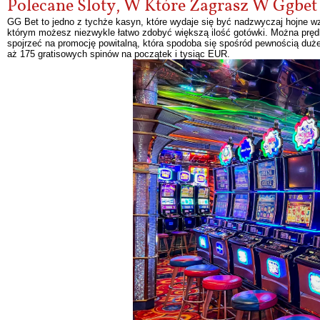
Polecane Sloty, W Które Zagrasz W Ggbet
GG Bet to jedno z tychże kasyn, które wydaje się być nadzwyczaj hojne w
którym możesz niezwykle łatwo zdobyć większą ilość gotówki. Można pręd
spojrzeć na promocję powitalną, która spodoba się spośród pewnością duże
aż 175 gratisowych spinów na początek i tysiąc EUR.