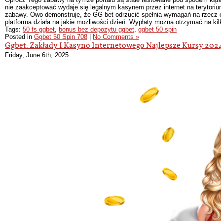
nie zaakceptować wydaje się legalnym kasynem przez internet na terytorium
zabawy. Owo demonstruje, że GG bet odrzucić spełnia wymagań na rzecz o
platforma działa na jakie możliwości dzień. Wypłaty można otrzymać na k
Tags:
50 fs ggbet
,
bonus bez depozytu ggbet
,
ggbet 50 spin
Posted in
Ggbet 50 Spin 708
|
No Comments »
Ggbet: Zakłady I Kasyno Internetowego Najlepsze Kursy 202
Friday, June 6th, 2025