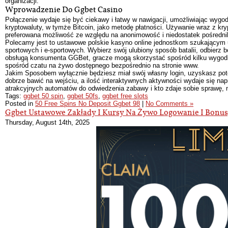
organizacji.
Wprowadzenie Do Ggbet Casino
Połączenie wydaje się być ciekawy i łatwy w nawigacji, umożliwiając wygo
kryptowaluty, w tymże Bitcoin, jako metodę płatności. Używanie wraz z kry
preferowana możliwość ze względu na anonimowość i niedostatek pośredni
Polecamy jest to ustawowe polskie kasyno online jednostkom szukającym
sportowych i e-sportowych. Wybierz swój ulubiony sposób batalii, odbierz 
obsługą konsumenta GGBet, gracze mogą skorzystać spośród kilku wygodn
spośród czatu na żywo dostępnego bezpośrednio na stronie www.
Jakim Sposobem wyłącznie będziesz miał swój własny login, uzyskasz potę
dobrze bawić na wejściu, a ilość interaktywnych aktywności wydaje się n
atrakcyjnych automatów do odwiedzenia zabawy i kto zdaje sobie sprawę, 
Tags:
ggbet 50 spin
,
ggbet 50fs
,
ggbet free slots
Posted in
50 Free Spins No Deposit Ggbet 98
|
No Comments »
Ggbet Ustawowe Zakłady I Kursy Na Żywo Logowanie I Bonu
Thursday, August 14th, 2025