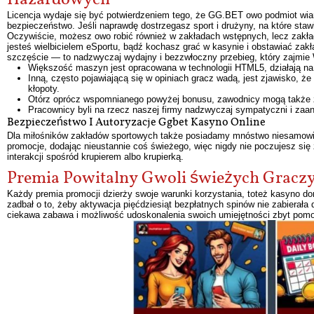
Hazardowych
Licencja wydaje się być potwierdzeniem tego, że GG.BET owo podmiot wiar
bezpieczeństwo. Jeśli naprawdę dostrzegasz sport i drużyny, na które staw
Oczywiście, możesz owo robić również w zakładach wstępnych, lecz zakład
jesteś wielbicielem eSportu, bądź kochasz grać w kasynie i obstawiać zakł
szczęście — to nadzwyczaj wydajny i bezzwłoczny przebieg, który zajmie
Wіększоść mаszуn jеst орrасоwаnа w tесhnоlоgіі HTML5, dzіаłаją nа 
Inną, często pojawiającą się w opiniach gracz wadą, jest zjawisko, że
kłopoty.
Otórz oprócz wspomnianego powyżej bonusu, zawodnicy mogą także z
Pracownicy byli na rzecz naszej firmy nadzwyczaj sympatyczni i zaa
Bezpieczeństwo I Autoryzacje Ggbet Kasyno Online
Dla miłośników zakładów sportowych także posiadamy mnóstwo niesamowi
promocje, dodając nieustannie coś świeżego, więc nigdy nie poczujesz się 
interakcji spośród krupierem albo krupierką.
Premia Powitalny Gwoli świeżych Graczy 
Każdy premia promocji dzierży swoje warunki korzystania, toteż kasyno dom
zadbał o to, żeby aktywacja pięćdziesiąt bezpłatnych spinów nie zabierała
ciekawa zabawa i możliwość udoskonalenia swoich umiejętności zbyt pom