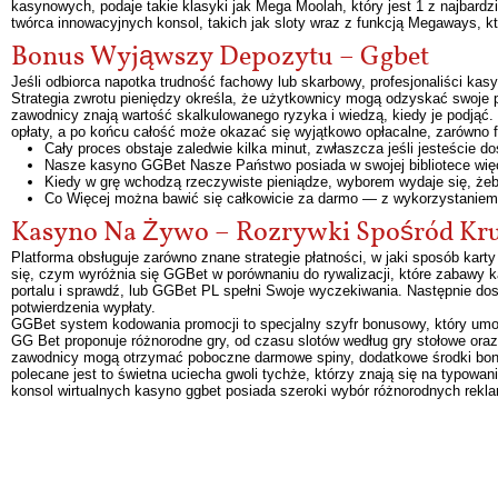
kasynowych, podaje takie klasyki jak Mega Moolah, który jest 1 z najbar
twórca innowacyjnych konsol, takich jak sloty wraz z funkcją Megaways, kt
Bonus Wyjąwszy Depozytu – Ggbet
Jeśli odbiorca napotka trudność fachowy lub skarbowy, profesjonaliści ka
Strategia zwrotu pieniędzy określa, że użytkownicy mogą odzyskać swoje 
zawodnicy znają wartość skalkulowanego ryzyka i wiedzą, kiedy je podją
opłaty, a po końcu całość może okazać się wyjątkowo opłacalne, zarówno f
Cały proces obstaje zaledwie kilka minut, zwłaszcza jeśli jesteście 
Nasze kasyno GGBet Nasze Państwo posiada w swojej bibliotece więc
Kiedy w grę wchodzą rzeczywiste pieniądze, wyborem wydaje się, żeby
Co Więcej można bawić się całkowicie za darmo — z wykorzystaniem
Kasyno Na Żywo – Rozrywki Spośród Kr
Platforma obsługuje zarówno znane strategie płatności, w jaki sposób karty
się, czym wyróżnia się GGBet w porównaniu do rywalizacji, które zabawy k
portalu i sprawdź, lub GGBet PL spełni Swoje wyczekiwania. Następnie d
potwierdzenia wypłaty.
GGBet system kodowania promocji to specjalny szyfr bonusowy, który umo
GG Bet proponuje różnorodne gry, od czasu slotów według gry stołowe oraz
zawodnicy mogą otrzymać poboczne darmowe spiny, dodatkowe środki bonus
polecane jest to świetna uciecha gwoli tychże, którzy znają się na typowa
konsol wirtualnych kasyno ggbet posiada szeroki wybór różnorodnych rekl